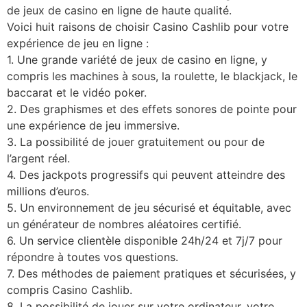
de jeux de casino en ligne de haute qualité.
Voici huit raisons de choisir Casino Cashlib pour votre
expérience de jeu en ligne :
1. Une grande variété de jeux de casino en ligne, y
compris les machines à sous, la roulette, le blackjack, le
baccarat et le vidéo poker.
2. Des graphismes et des effets sonores de pointe pour
une expérience de jeu immersive.
3. La possibilité de jouer gratuitement ou pour de
l’argent réel.
4. Des jackpots progressifs qui peuvent atteindre des
millions d’euros.
5. Un environnement de jeu sécurisé et équitable, avec
un générateur de nombres aléatoires certifié.
6. Un service clientèle disponible 24h/24 et 7j/7 pour
répondre à toutes vos questions.
7. Des méthodes de paiement pratiques et sécurisées, y
compris Casino Cashlib.
8. La possibilité de jouer sur votre ordinateur, votre