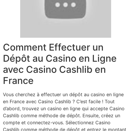
Comment Effectuer un
Dépôt au Casino en Ligne
avec Casino Cashlib en
France
Vous cherchez à effectuer un dépôt au casino en ligne
en France avec Casino Cashlib ? C’est facile ! Tout
d’abord, trouvez un casino en ligne qui accepte Casino
Cashlib comme méthode de dépôt. Ensuite, créez un
compte et connectez-vous. Sélectionnez Casino
Cashlib comme méthode de dépôt et entrez le montant