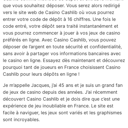
que vous souhaitez déposer. Vous serez alors redirigé
vers le site web de Casino Cashlib où vous pourrez
entrer votre code de dépôt à 16 chiffres. Une fois le
code entré, votre dépôt sera traité instantanément et
vous pourrez commencer à jouer à vos jeux de casino
préférés en ligne. Avec Casino Cashlib, vous pouvez
déposer de l’argent en toute sécurité et confidentialité,
sans avoir à partager vos informations bancaires avec
le casino en ligne. Essayez dès maintenant et découvrez
pourquoi tant de joueurs en France choisissent Casino
Cashlib pour leurs dépôts en ligne !
Je m’appelle Jacques, j’ai 45 ans et je suis un grand fan
de jeux de casino depuis des années. J’ai récemment
découvert Casino Cashlib et je dois dire que c’est une
expérience de jeu inoubliable en France. Le site est
facile à naviguer, les jeux sont variés et les graphismes
sont incroyables.