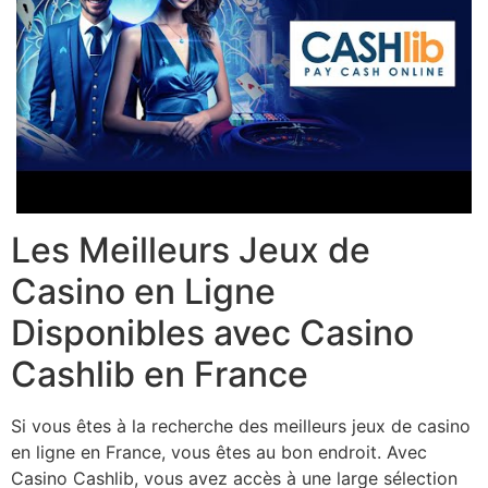
Les Meilleurs Jeux de
Casino en Ligne
Disponibles avec Casino
Cashlib en France
Si vous êtes à la recherche des meilleurs jeux de casino
en ligne en France, vous êtes au bon endroit. Avec
Casino Cashlib, vous avez accès à une large sélection