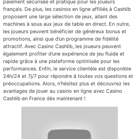
paiement sécurisée et pratique pour les joueurs
français. De plus, les casinos en ligne affiliés à Cashlib
proposent une large sélection de jeux, allant des
machines à sous aux jeux de table en direct. En outre,
les joueurs peuvent bénéficier de généreux bonus et
promotions, ainsi que d’un programme de fidélité
attractif. Avec Casino Cashlib, les joueurs peuvent
également profiter d’une expérience de jeu fluide et
rapide grâce à une plateforme optimisée pour les
performances. Enfin, le service clientèle est disponible
24h/24 et 7j/7 pour répondre à toutes vos questions et
préoccupations. Alors, n’hésitez plus et découvrez les
avantages de jouer au casino en ligne avec Casino
Cashlib en France dès maintenant !