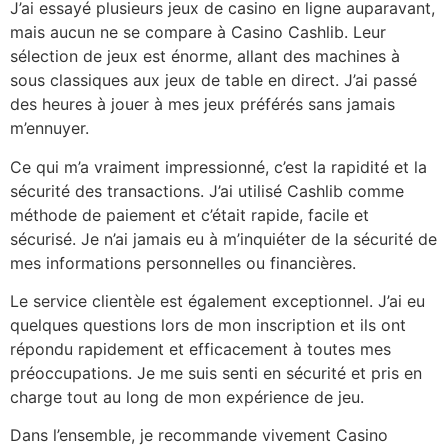
J’ai essayé plusieurs jeux de casino en ligne auparavant,
mais aucun ne se compare à Casino Cashlib. Leur
sélection de jeux est énorme, allant des machines à
sous classiques aux jeux de table en direct. J’ai passé
des heures à jouer à mes jeux préférés sans jamais
m’ennuyer.
Ce qui m’a vraiment impressionné, c’est la rapidité et la
sécurité des transactions. J’ai utilisé Cashlib comme
méthode de paiement et c’était rapide, facile et
sécurisé. Je n’ai jamais eu à m’inquiéter de la sécurité de
mes informations personnelles ou financières.
Le service clientèle est également exceptionnel. J’ai eu
quelques questions lors de mon inscription et ils ont
répondu rapidement et efficacement à toutes mes
préoccupations. Je me suis senti en sécurité et pris en
charge tout au long de mon expérience de jeu.
Dans l’ensemble, je recommande vivement Casino