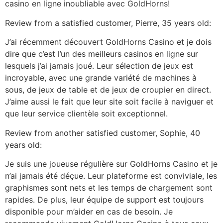
casino en ligne inoubliable avec GoldHorns!
Review from a satisfied customer, Pierre, 35 years old:
J’ai récemment découvert GoldHorns Casino et je dois
dire que c’est l’un des meilleurs casinos en ligne sur
lesquels j’ai jamais joué. Leur sélection de jeux est
incroyable, avec une grande variété de machines à
sous, de jeux de table et de jeux de croupier en direct.
J’aime aussi le fait que leur site soit facile à naviguer et
que leur service clientèle soit exceptionnel.
Review from another satisfied customer, Sophie, 40
years old:
Je suis une joueuse régulière sur GoldHorns Casino et je
n’ai jamais été déçue. Leur plateforme est conviviale, les
graphismes sont nets et les temps de chargement sont
rapides. De plus, leur équipe de support est toujours
disponible pour m’aider en cas de besoin. Je