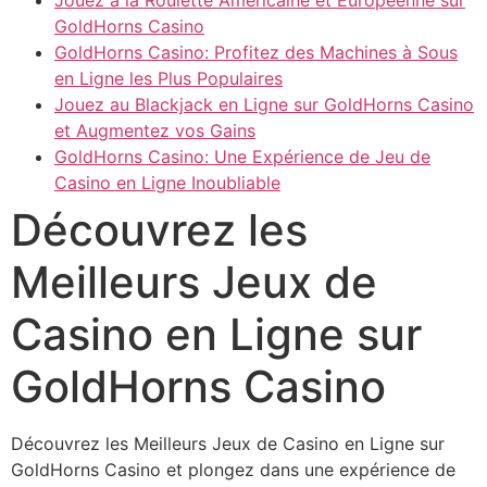
Jouez à la Roulette Américaine et Européenne sur
GoldHorns Casino
GoldHorns Casino: Profitez des Machines à Sous
en Ligne les Plus Populaires
Jouez au Blackjack en Ligne sur GoldHorns Casino
et Augmentez vos Gains
GoldHorns Casino: Une Expérience de Jeu de
Casino en Ligne Inoubliable
Découvrez les
Meilleurs Jeux de
Casino en Ligne sur
GoldHorns Casino
Découvrez les Meilleurs Jeux de Casino en Ligne sur
GoldHorns Casino et plongez dans une expérience de