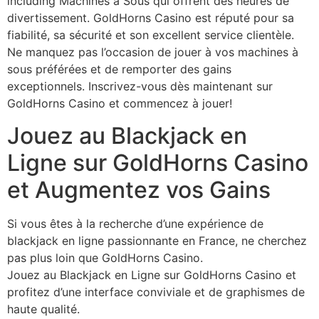
including Machines à Sous qui offrent des heures de
divertissement. GoldHorns Casino est réputé pour sa
fiabilité, sa sécurité et son excellent service clientèle.
Ne manquez pas l’occasion de jouer à vos machines à
sous préférées et de remporter des gains
exceptionnels. Inscrivez-vous dès maintenant sur
GoldHorns Casino et commencez à jouer!
Jouez au Blackjack en
Ligne sur GoldHorns Casino
et Augmentez vos Gains
Si vous êtes à la recherche d’une expérience de
blackjack en ligne passionnante en France, ne cherchez
pas plus loin que GoldHorns Casino.
Jouez au Blackjack en Ligne sur GoldHorns Casino et
profitez d’une interface conviviale et de graphismes de
haute qualité.