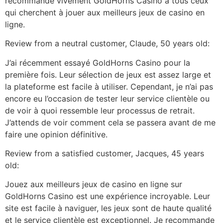
recommande vivement GoldHorns Casino à tous ceux
qui cherchent à jouer aux meilleurs jeux de casino en
ligne.
Review from a neutral customer, Claude, 50 years old:
J’ai récemment essayé GoldHorns Casino pour la
première fois. Leur sélection de jeux est assez large et
la plateforme est facile à utiliser. Cependant, je n’ai pas
encore eu l’occasion de tester leur service clientèle ou
de voir à quoi ressemble leur processus de retrait.
J’attends de voir comment cela se passera avant de me
faire une opinion définitive.
Review from a satisfied customer, Jacques, 45 years
old:
Jouez aux meilleurs jeux de casino en ligne sur
GoldHorns Casino est une expérience incroyable. Leur
site est facile à naviguer, les jeux sont de haute qualité
et le service clientèle est exceptionnel. Je recommande