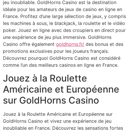
jeu inoubliable. GoldHorns Casino est la destination
idéale pour les amateurs de jeux de casino en ligne en
France. Profitez d’une large sélection de jeux, y compris
les machines à sous, le blackjack, la roulette et le vidéo
poker. Jouez en ligne avec des croupiers en direct pour
une expérience de jeu plus immersive. GoldHorns
Casino offre également
goldhorns.fr/
des bonus et des
promotions exclusives pour les joueurs français.
Découvrez pourquoi GoldHorns Casino est considéré
comme l’un des meilleurs casinos en ligne en France.
Jouez à la Roulette
Américaine et Européenne
sur GoldHorns Casino
Jouez à la Roulette Américaine et Européenne sur
GoldHorns Casino et vivez une expérience de jeu
inoubliable en France. Découvrez les sensations fortes