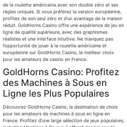
de la roulette américaine avec son double zéro et ses
règles uniques. Si vous préférez la version européenne,
profitez de son seul zéro et d’un avantage de la maison
réduit. GoldHorns Casino offre une expérience de jeu en
ligne de qualité supérieure, avec des graphismes
réalistes et une interface intuitive. Ne manquez pas
l’opportunité de jouer à la roulette américaine et
européenne sur GoldHorns Casino, le meilleur choix
pour les amateurs de casino en France.
GoldHorns Casino: Profitez
des Machines à Sous en
Ligne les Plus Populaires
Découvrez GoldHorns Casino, la destination de choix
pour les amateurs de machines à sous en ligne en
France. Profitez d’une large sélection de jeux populaires,