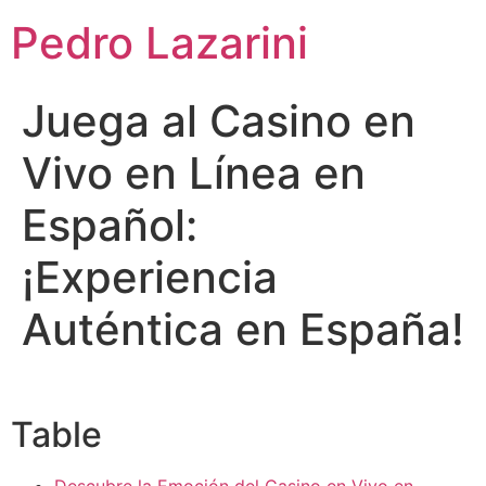
Pedro Lazarini
Juega al Casino en
Vivo en Línea en
Español:
¡Experiencia
Auténtica en España!
Table