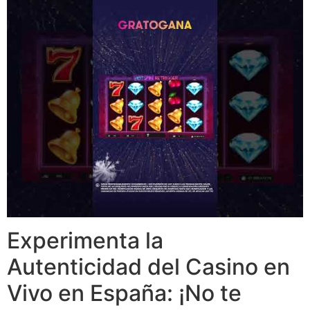
Experimenta la
Autenticidad del Casino en
Vivo en España: ¡No te