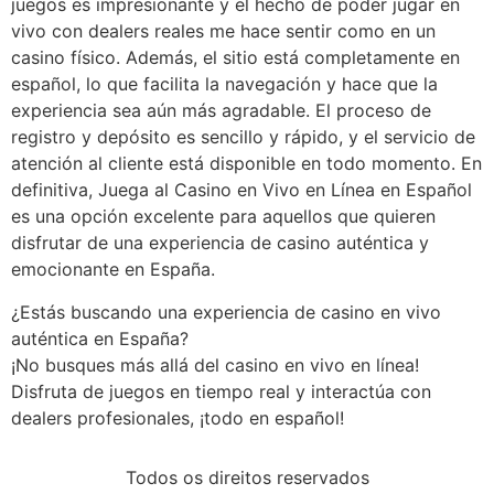
juegos es impresionante y el hecho de poder jugar en
vivo con dealers reales me hace sentir como en un
casino físico. Además, el sitio está completamente en
español, lo que facilita la navegación y hace que la
experiencia sea aún más agradable. El proceso de
registro y depósito es sencillo y rápido, y el servicio de
atención al cliente está disponible en todo momento. En
definitiva, Juega al Casino en Vivo en Línea en Español
es una opción excelente para aquellos que quieren
disfrutar de una experiencia de casino auténtica y
emocionante en España.
¿Estás buscando una experiencia de casino en vivo
auténtica en España?
¡No busques más allá del casino en vivo en línea!
Disfruta de juegos en tiempo real y interactúa con
dealers profesionales, ¡todo en español!
Todos os direitos reservados