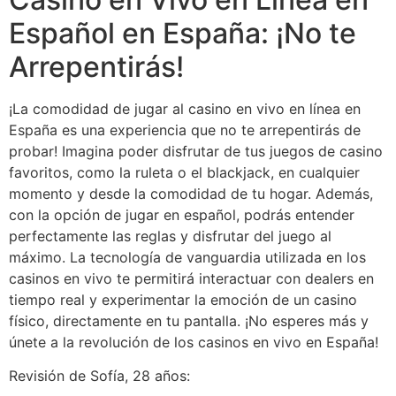
Español en España: ¡No te
Arrepentirás!
¡La comodidad de jugar al casino en vivo en línea en
España es una experiencia que no te arrepentirás de
probar! Imagina poder disfrutar de tus juegos de casino
favoritos, como la ruleta o el blackjack, en cualquier
momento y desde la comodidad de tu hogar. Además,
con la opción de jugar en español, podrás entender
perfectamente las reglas y disfrutar del juego al
máximo. La tecnología de vanguardia utilizada en los
casinos en vivo te permitirá interactuar con dealers en
tiempo real y experimentar la emoción de un casino
físico, directamente en tu pantalla. ¡No esperes más y
únete a la revolución de los casinos en vivo en España!
Revisión de Sofía, 28 años: