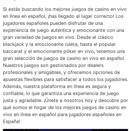
Si estás buscando los mejores juegos de casino en vivo
en línea en español, ¡has llegado al lugar correcto! Los
jugadores españoles pueden disfrutar de una
experiencia de juego auténtica y emocionante con una
gran variedad de juegos en vivo. Desde el clásico
blackjack y la emocionante ruleta, hasta el popular
baccarat y el emocionante póker en vivo, tenemos una
gran selección de juegos de casino en vivo en español.
Nuestros juegos son gestionados por dealers
profesionales y amigables, y ofrecemos opciones de
apuestas flexibles para satisfacer a todos los jugadores.
Además, nuestra plataforma en línea es segura y
confiable, lo que garantiza una experiencia de juego
justa y agradable. ¡Únete a nosotros hoy y descubre por
qué somos el hogar de los mejores juegos de casino en
vivo en línea en español para jugadores españoles en
España!