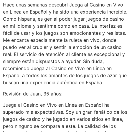
Hace unas semanas descubrí Juega al Casino en Vivo
en Línea en Español y ha sido una experiencia increíble.
Como hispana, es genial poder jugar juegos de casino
en mi idioma y sentirme como en casa. La interfaz es
fácil de usar y los juegos son emocionantes y realistas.
Me encanta especialmente la ruleta en vivo, donde
puedo ver al crupier y sentir la emoción de un casino
real. El servicio de atención al cliente es excepcional y
siempre están dispuestos a ayudar. Sin duda,
recomiendo Juega al Casino en Vivo en Línea en
Español a todos los amantes de los juegos de azar que
buscan una experiencia auténtica en España.
Revisión de Juan, 35 años:
Juega al Casino en Vivo en Línea en Español ha
superado mis expectativas. Soy un gran fanático de los
juegos de casino y he jugado en varios sitios en línea,
pero ninguno se compara a este. La calidad de los