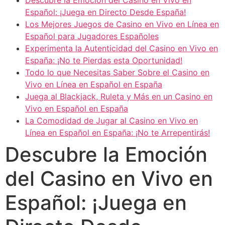
Descubre la Emoción del Casino en Vivo en
Español: ¡Juega en Directo Desde España!
Los Mejores Juegos de Casino en Vivo en Línea en
Español para Jugadores Españoles
Experimenta la Autenticidad del Casino en Vivo en
España: ¡No te Pierdas esta Oportunidad!
Todo lo que Necesitas Saber Sobre el Casino en
Vivo en Línea en Español en España
Juega al Blackjack, Ruleta y Más en un Casino en
Vivo en Español en España
La Comodidad de Jugar al Casino en Vivo en
Línea en Español en España: ¡No te Arrepentirás!
Descubre la Emoción
del Casino en Vivo en
Español: ¡Juega en