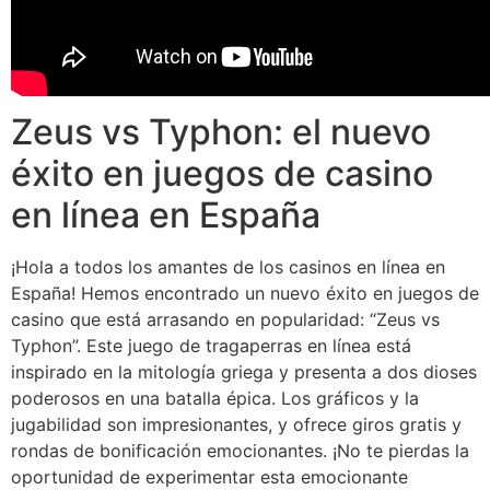
Zeus vs Typhon: el nuevo
éxito en juegos de casino
en línea en España
¡Hola a todos los amantes de los casinos en línea en
España! Hemos encontrado un nuevo éxito en juegos de
casino que está arrasando en popularidad: “Zeus vs
Typhon”. Este juego de tragaperras en línea está
inspirado en la mitología griega y presenta a dos dioses
poderosos en una batalla épica. Los gráficos y la
jugabilidad son impresionantes, y ofrece giros gratis y
rondas de bonificación emocionantes. ¡No te pierdas la
oportunidad de experimentar esta emocionante