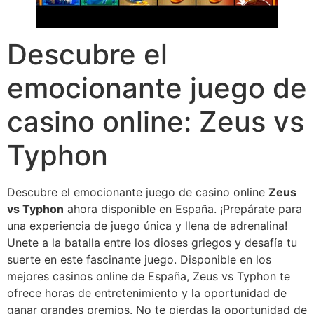
Descubre el
emocionante juego de
casino online: Zeus vs
Typhon
Descubre el emocionante juego de casino online
Zeus
vs Typhon
ahora disponible en España. ¡Prepárate para
una experiencia de juego única y llena de adrenalina!
Unete a la batalla entre los dioses griegos y desafía tu
suerte en este fascinante juego. Disponible en los
mejores casinos online de España, Zeus vs Typhon te
ofrece horas de entretenimiento y la oportunidad de
ganar grandes premios. No te pierdas la oportunidad de