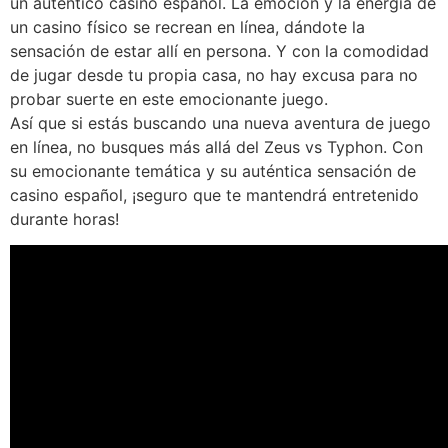
un auténtico casino español. La emoción y la energía de
un casino físico se recrean en línea, dándote la
sensación de estar allí en persona. Y con la comodidad
de jugar desde tu propia casa, no hay excusa para no
probar suerte en este emocionante juego.
Así que si estás buscando una nueva aventura de juego
en línea, no busques más allá del Zeus vs Typhon. Con
su emocionante temática y su auténtica sensación de
casino español, ¡seguro que te mantendrá entretenido
durante horas!