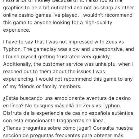
graphics to be a bit outdated and not as sharp as other
online casino games I’ve played. I wouldn’t recommend
this game to anyone looking for a high-quality
experience.
I have to say that I was not impressed with Zeus vs
Typhon. The gameplay was slow and unresponsive, and
I found myself getting frustrated very quickly.
Additionally, the customer service was unhelpful when I
reached out to them about the issues I was
experiencing. I would not recommend this game to any
of my friends or family members.
¿Estás buscando una emocionante aventura de casino
en línea? No busques más allá de Zeus vs Typhon.
Disfruta de la experiencia de casino española auténtica
con esta emocionante tragaperras en línea.
¿Tienes preguntas sobre cómo jugar? Consulta nuestra
sección de preguntas frecuentes para obtener más