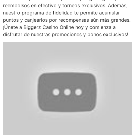
reembolsos en efectivo y torneos exclusivos. Además,
nuestro programa de fidelidad te permite acumular
puntos y canjearlos por recompensas aún más grandes.
¡Únete a Biggerz Casino Online hoy y comienza a
disfrutar de nuestras promociones y bonos exclusivos!