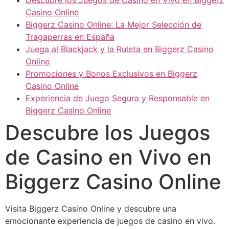
Descubre los Juegos de Casino en Vivo en Biggerz
Casino Online
Biggerz Casino Online: La Mejor Selección de
Tragaperras en España
Juega al Blackjack y la Ruleta en Biggerz Casino
Online
Promociones y Bonos Exclusivos en Biggerz
Casino Online
Experiencia de Juego Segura y Responsable en
Biggerz Casino Online
Descubre los Juegos
de Casino en Vivo en
Biggerz Casino Online
Visita Biggerz Casino Online y descubre una
emocionante experiencia de juegos de casino en vivo.