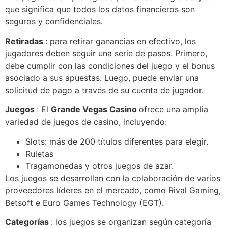
que significa que todos los datos financieros son
seguros y confidenciales.
Retiradas
: para retirar ganancias en efectivo, los
jugadores deben seguir una serie de pasos. Primero,
debe cumplir con las condiciones del juego y el bonus
asociado a sus apuestas. Luego, puede enviar una
solicitud de pago a través de su cuenta de jugador.
Juegos
: El
Grande Vegas Casino
ofrece una amplia
variedad de juegos de casino, incluyendo:
Slots: más de 200 títulos diferentes para elegir.
Ruletas
Tragamonedas y otros juegos de azar.
Los juegos se desarrollan con la colaboración de varios
proveedores líderes en el mercado, como Rival Gaming,
Betsoft e Euro Games Technology (EGT).
Categorías
: los juegos se organizan según categoría