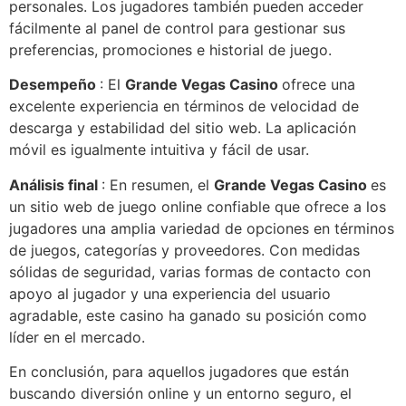
personales. Los jugadores también pueden acceder
fácilmente al panel de control para gestionar sus
preferencias, promociones e historial de juego.
Desempeño
: El
Grande Vegas Casino
ofrece una
excelente experiencia en términos de velocidad de
descarga y estabilidad del sitio web. La aplicación
móvil es igualmente intuitiva y fácil de usar.
Análisis final
: En resumen, el
Grande Vegas Casino
es
un sitio web de juego online confiable que ofrece a los
jugadores una amplia variedad de opciones en términos
de juegos, categorías y proveedores. Con medidas
sólidas de seguridad, varias formas de contacto con
apoyo al jugador y una experiencia del usuario
agradable, este casino ha ganado su posición como
líder en el mercado.
En conclusión, para aquellos jugadores que están
buscando diversión online y un entorno seguro, el