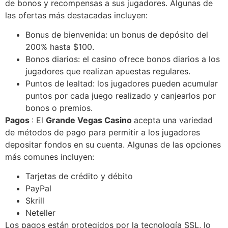
de bonos y recompensas a sus jugadores. Algunas de
las ofertas más destacadas incluyen:
Bonus de bienvenida: un bonus de depósito del
200% hasta $100.
Bonos diarios: el casino ofrece bonos diarios a los
jugadores que realizan apuestas regulares.
Puntos de lealtad: los jugadores pueden acumular
puntos por cada juego realizado y canjearlos por
bonos o premios.
Pagos
: El
Grande Vegas Casino
acepta una variedad
de métodos de pago para permitir a los jugadores
depositar fondos en su cuenta. Algunas de las opciones
más comunes incluyen:
Tarjetas de crédito y débito
PayPal
Skrill
Neteller
Los pagos están protegidos por la tecnología SSL, lo