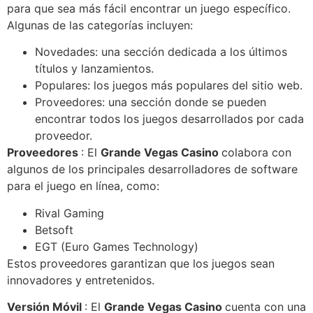
para que sea más fácil encontrar un juego específico.
Algunas de las categorías incluyen:
Novedades: una sección dedicada a los últimos
títulos y lanzamientos.
Populares: los juegos más populares del sitio web.
Proveedores: una sección donde se pueden
encontrar todos los juegos desarrollados por cada
proveedor.
Proveedores
: El
Grande Vegas Casino
colabora con
algunos de los principales desarrolladores de software
para el juego en línea, como:
Rival Gaming
Betsoft
EGT (Euro Games Technology)
Estos proveedores garantizan que los juegos sean
innovadores y entretenidos.
Versión Móvil
: El
Grande Vegas Casino
cuenta con una