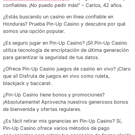
confiables. ¡No puedo pedir más!” – Carlos, 42 años.
¿Estás buscando un casino en línea confiable en
Honduras? Prueba Pin-Up Casino y descubre por qué
somos una opción popular.
¿Es seguro jugar en Pin-Up Casino? ¡Sí! Pin-Up Casino
utiliza tecnología de encriptación de última generación
para garantizar la seguridad de tus datos.
¿Ofrece Pin-Up Casino juegos de casino en vivo? ¡Claro
que sí! Disfruta de juegos en vivo como ruleta,
blackjack y baccarat.
¿Pin-Up Casino tiene bonos y promociones?
¡Absolutamente! Aprovecha nuestros generosos bonos
de bienvenida y ofertas regulares.
¿Es fácil retirar mis ganancias en Pin-Up Casino? Sí,
Pin-Up Casino ofrece varios métodos de pago