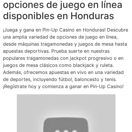
opciones de juego en línea
disponibles en Honduras
¡Juega y gana en Pin-Up Casino en Honduras! Descubre
una amplia variedad de opciones de juego en línea,
desde máquinas tragamonedas y juegos de mesa hasta
apuestas deportivas. Prueba suerte en nuestras
populares tragamonedas con jackpot progresivo o en
juegos de mesa clásicos como blackjack y ruleta.
Además, ofrecemos apuestas en vivo en una variedad
de deportes, incluyendo fútbol, baloncesto y tenis.
¡Regístrate hoy y comienza a ganar en Pin-Up Casino!