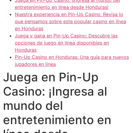
Juega en Pin-Up Casino: ¡Ingresa al mundo del
entretenimiento en línea desde Honduras!
Nuestra experiencia en Pin-Up Casino: Revisa lo
que pensamos sobre este popular casino en línea
en Honduras
Juega y gana en Pin-Up Casino: Descubre las
opciones de juego en línea disponibles en
Honduras
Pin-Up Casino en Honduras: Una guía para nuevos
jugadores en línea
Juega en Pin-Up
Casino: ¡Ingresa al
mundo del
entretenimiento en