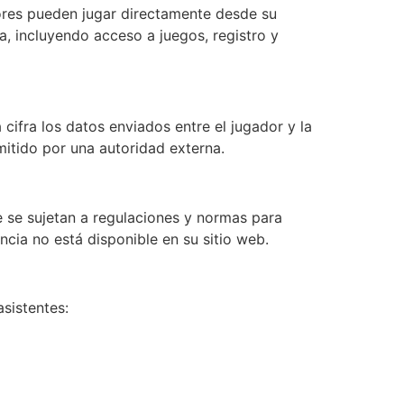
ores pueden jugar directamente desde su
ea, incluyendo acceso a juegos, registro y
cifra los datos enviados entre el jugador y la
mitido por una autoridad externa.
e se sujetan a regulaciones y normas para
ncia no está disponible en su sitio web.
sistentes: