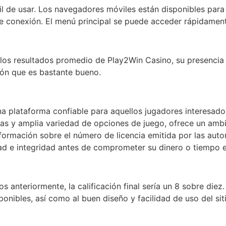
cil de usar. Los navegadores móviles están disponibles para j
de conexión. El menú principal se puede acceder rápidamente
e los resultados promedio de Play2Win Casino, su presenci
ión que es bastante bueno.
a plataforma confiable para aquellos jugadores interesados
tivas y amplia variedad de opciones de juego, ofrece un am
nformación sobre el número de licencia emitida por las aut
ad e integridad antes de comprometer su dinero o tiempo e
nteriormente, la calificación final sería un 8 sobre diez.
ponibles, así como al buen diseño y facilidad de uso del sit