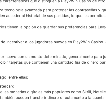
as características que distinguen a Play2Win Casino de otros
iza tecnología avanzada para proteger las contraseñas y gar
en acceder al historial de sus partidas, lo que les permite
rios tienen la opción de guardar sus preferencias para jueg
 de incentivar a los jugadores nuevos en Play2Win Casino.
ador nuevo con un monto determinado, generalmente para j
cibir tarjetas que contienen una cantidad fija de dinero para
go, entre ellas:
stercard.
se las monedas digitales más populares como Skrill, Neteller
 también pueden transferir dinero directamente a la cuenta 