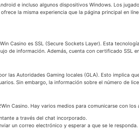
Android e incluso algunos dispositivos Windows. Los jugad
l ofrece la misma experiencia que la página principal en lín
Win Casino es SSL (Secure Sockets Layer). Esta tecnología 
flujo de información. Además, cuenta con certificado SSL e
por las Autoridades Gaming locales (GLA). Esto implica qu
suarios. Sin embargo, la información sobre el número de lice
ay2Win Casino. Hay varios medios para comunicarse con los a
tante a través del chat incorporado.
nviar un correo electrónico y esperar a que se le responda.