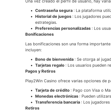
Una vez creado el perfil de usuario, hay vari
Contraseña segura
: La plataforma util
Historial de juegos
: Los jugadores pued
estrategias.
Preferencias personalizadas
: Los usua
Bonificaciones
Las bonificaciones son una forma importante
incluyen:
Bono de bienvenida
: Se otorga al jug
Tarjetas regalo
: Los usuarios pueden re
Pagos y Retiros
Play2Win Casino ofrece varias opciones de pa
Tarjeta de crédito
: Pago con Visa o Ma
Monedas electrónicas
: Pueden utilizar
Transferencia bancaria
: Los jugadores
Retiros