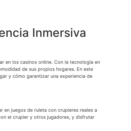
encia Inmersiva
 en los casinos online. Con la tecnología en
comodidad de sus propios hogares. En este
gar y cómo garantizar una experiencia de
r en juegos de ruleta con crupieres reales a
n el crupier y otros jugadores, y disfrutar