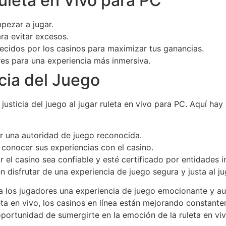
uleta en Vivo para PC
pezar a jugar.
ra evitar excesos.
cidos por los casinos para maximizar tus ganancias.
res para una experiencia más inmersiva.
icia del Juego
 justicia del juego al jugar ruleta en vivo para PC. Aquí ha
or una autoridad de juego reconocida.
 conocer sus experiencias con el casino.
 el casino sea confiable y esté certificado por entidades 
n disfrutar de una experiencia de juego segura y justa al ju
 a los jugadores una experiencia de juego emocionante y a
eta en vivo, los casinos en línea están mejorando constante
oportunidad de sumergirte en la emoción de la ruleta en vi