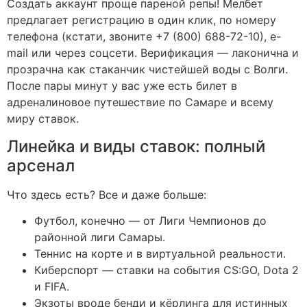
Создать аккаунт проще пареной репы! Мелбет
предлагает регистрацию в один клик, по номеру
телефона (кстати, звоните +7 (800) 688-72-10), e-
mail или через соцсети. Верификация — лаконична и
прозрачна как стаканчик чистейшей воды с Волги.
После пары минут у вас уже есть билет в
адреналиновое путешествие по Самаре и всему
миру ставок.
Линейка и виды ставок: полный
арсенал
Что здесь есть? Все и даже больше:
Футбол, конечно — от Лиги Чемпионов до
районной лиги Самары.
Теннис на корте и в виртуальной реальности.
Киберспорт — ставки на события CS:GO, Dota 2
и FIFA.
Экзоты вроде бенди и кёрлинга для истинных