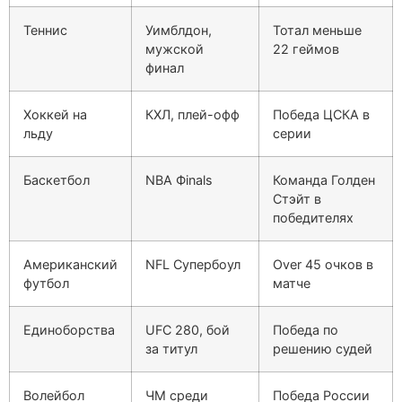
Теннис
Уимблдон,
Тотал меньше
мужской
22 геймов
финал
Хоккей на
КХЛ, плей-офф
Победа ЦСКА в
льду
серии
Баскетбол
NBA Фinals
Команда Голден
Стэйт в
победителях
Американский
NFL Супербоул
Over 45 очков в
футбол
матче
Единоборства
UFC 280, бой
Победа по
за титул
решению судей
Волейбол
ЧМ среди
Победа России