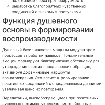
положением через прогнозируемость
Выработка благоприятных чувственных
соединений с знакомым поступками
Функция душевного
основы в формировании
воспроизводимости
Душевный базис является мощным модулятором
процессов выработки навыков. Положительные
эмоции формируют благоприятную обстановку для
утверждения свежих поведенческих образцов,
активируя дофаминовые маршруты
вознаграждения. Это влечет к формированию
позитивных соединений с определенными деяниями,
увеличивая шанс их повторения.
Передатчики, высвобождающиеся при позитивных
душевных режимах, укрепляют межнейронные