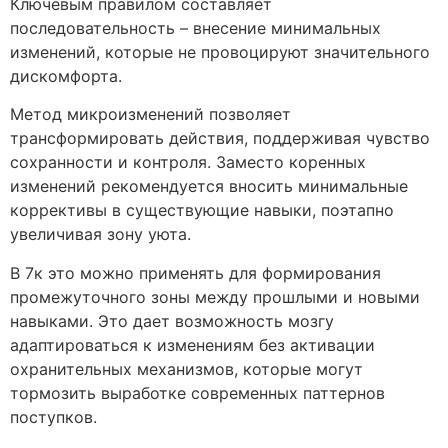
Ключевым правилом составляет
последовательность – внесение минимальных
изменений, которые не провоцируют значительного
дискомфорта.
Метод микроизменений позволяет
трансформировать действия, поддерживая чувство
сохранности и контроля. Заместо коренных
изменений рекомендуется вносить минимальные
коррективы в существующие навыки, поэтапно
увеличивая зону уюта.
В 7к это можно применять для формирования
промежуточного зоны между прошлыми и новыми
навыками. Это дает возможность мозгу
адаптироваться к изменениям без активации
охранительных механизмов, которые могут
тормозить выработке современных паттернов
поступков.