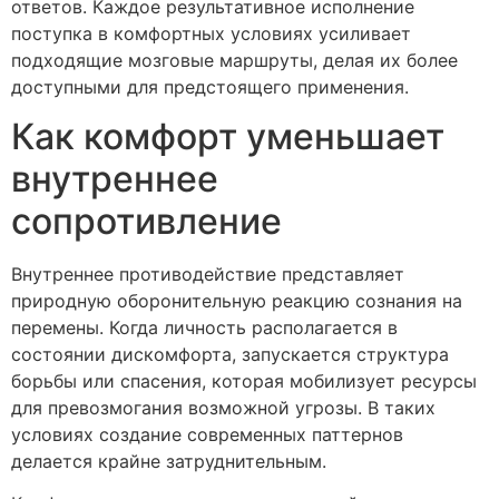
ответов. Каждое результативное исполнение
поступка в комфортных условиях усиливает
подходящие мозговые маршруты, делая их более
доступными для предстоящего применения.
Как комфорт уменьшает
внутреннее
сопротивление
Внутреннее противодействие представляет
природную оборонительную реакцию сознания на
перемены. Когда личность располагается в
состоянии дискомфорта, запускается структура
борьбы или спасения, которая мобилизует ресурсы
для превозмогания возможной угрозы. В таких
условиях создание современных паттернов
делается крайне затруднительным.