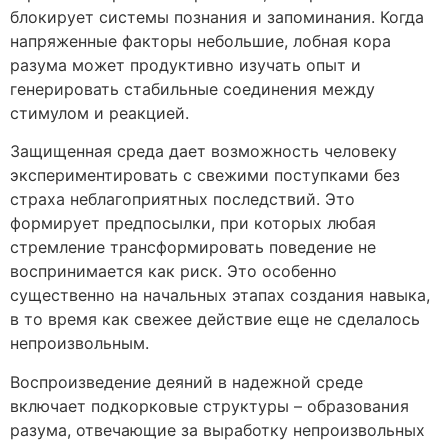
блокирует системы познания и запоминания. Когда
напряженные факторы небольшие, лобная кора
разума может продуктивно изучать опыт и
генерировать стабильные соединения между
стимулом и реакцией.
Защищенная среда дает возможность человеку
экспериментировать с свежими поступками без
страха неблагоприятных последствий. Это
формирует предпосылки, при которых любая
стремление трансформировать поведение не
воспринимается как риск. Это особенно
существенно на начальных этапах создания навыка,
в то время как свежее действие еще не сделалось
непроизвольным.
Воспроизведение деяний в надежной среде
включает подкорковые структуры – образования
разума, отвечающие за выработку непроизвольных