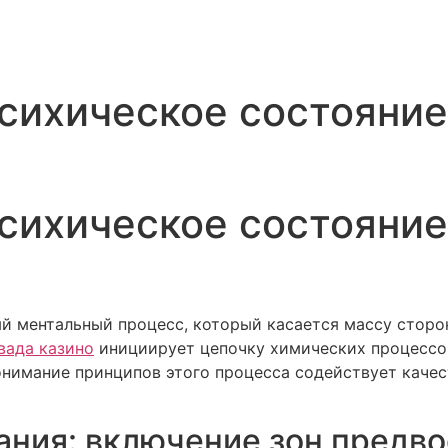
сихическое состояние
сихическое состояние
й ментальный процесс, который касается массу сторо
вада казино
инициирует цепочку химических процессо
онимание принципов этого процесса содействует качес
ания: включение зон предв