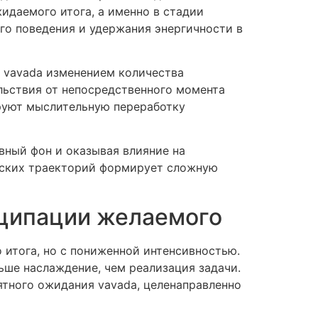
идаемого итога, а именно в стадии
го поведения и удержания энергичности в
 vavada изменением количества
льствия от непосредственного момента
руют мыслительную переработку
ный фон и оказывая влияние на
еских траекторий формирует сложную
иципации желаемого
 итога, но с пониженной интенсивностью.
ше наслаждение, чем реализация задачи.
ятного ожидания vavada, целенаправленно