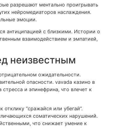
орые разрешают ментально проигрывать
ругих нейромедиаторов наслаждения.
ельные эмоции.
ся антиципацией с близкими. Истории о
твенным взаимодействием и эмпатией,
ед неизвестным
 отрицательном ожидательности.
вительной опасности. vavada казино в
 стресса и эпинефрина, что влечет к
 отклику “сражайся или убегай”.
отличающихся соматических нарушений.
йственными, что снижает умение к