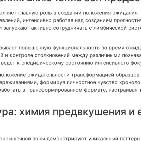
олняет главную роль в создании положения ожидания. 
явлений, интенсивно работая над созданием прогност
ти запускают активно сотрудничать с лимбической сис
азывает повышенную функциональность во время ожид
ий и контроле столкновений между различными познав
 ведет к специфическому состоянию интенсивного фок
 положение ожидательности трансформацией образцов 
ереживаниями, формируя личностное чувство хроноло
аботать в трансформированном формате, настраивая 
ра: химия предвкушения и е
окрышечной зоны демонстрируют уникальный паттерн 