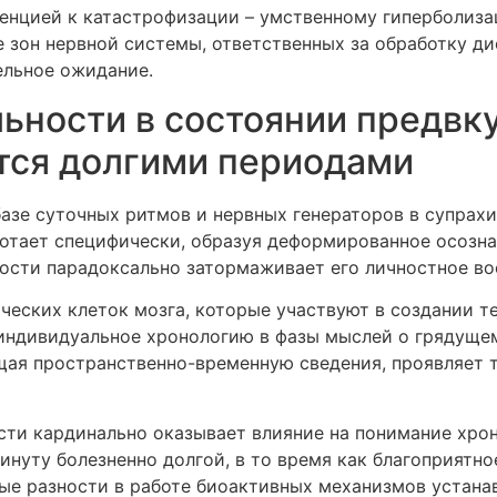
енцией к катастрофизации – умственному гиперболиз
 зон нервной системы, ответственных за обработку д
ельное ожидание.
ьности в состоянии предвк
тся долгими периодами
азе суточных ритмов и нервных генераторов в супрахи
отает специфически, образуя деформированное осозна
ости парадоксально затормаживает его личностное во
ческих клеток мозга, которые участвуют в создании 
ндивидуальное хронологию в фазы мыслей о грядущем,
ющая пространственно-временную сведения, проявляет
ти кардинально оказывает влияние на понимание хрон
нуту болезненно долгой, в то время как благоприятн
ые разности в работе биоактивных механизмов устана