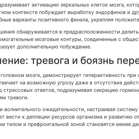
разумевает активацию зеркальных клеток мозга, кот
ятном контексте побуждает выработку эндорфинов и д
бные варианты позитивного финала, укрепляя положит
шения обнаруживается в предрасположенности делить
омогательные мозговые контуры, соединенные с общес
бразует дополнительную побуждение.
ение: тревога и боязнь пер
в головном мозге, демонстрирует гиперактивность при
твечает на возможную угрозу даже в отсутствие дейст
д стрессовых ответов, подразумевая секрецию гормона
ям тревоги.
и волнительного ожидательности, настраивая систему к
т вести к деплеции ресурсов организма и развитию 
 телом и префронтальной зоной становятся менее де