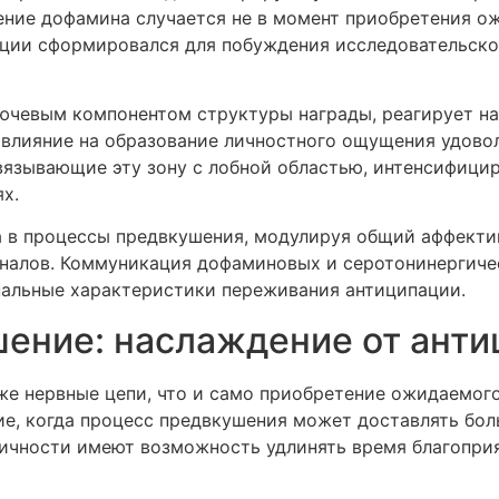
ние дофамина случается не в момент приобретения ож
юции сформировался для побуждения исследовательско
чевым компонентом структуры награды, реагирует на
 влияние на образование личностного ощущения удово
вязывающие эту зону с лобной областью, интенсифици
х.
 в процессы предвкушения, модулируя общий аффектив
иналов. Коммуникация дофаминовых и серотонинергич
альные характеристики переживания антиципации.
ение: наслаждение от ант
же нервные цепи, что и само приобретение ожидаемого
е, когда процесс предвкушения может доставлять боль
личности имеют возможность удлинять время благопри