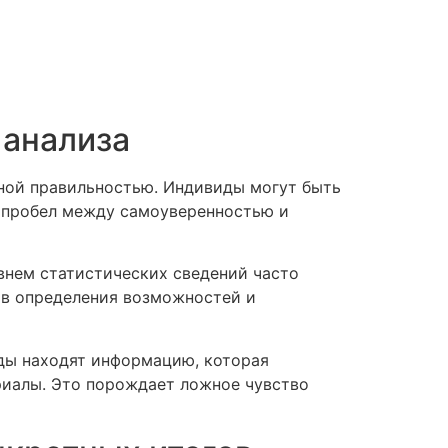
 анализа
ьной правильностью. Индивиды могут быть
т пробел между самоуверенностью и
внем статистических сведений часто
ов определения возможностей и
ды находят информацию, которая
риалы. Это порождает ложное чувство