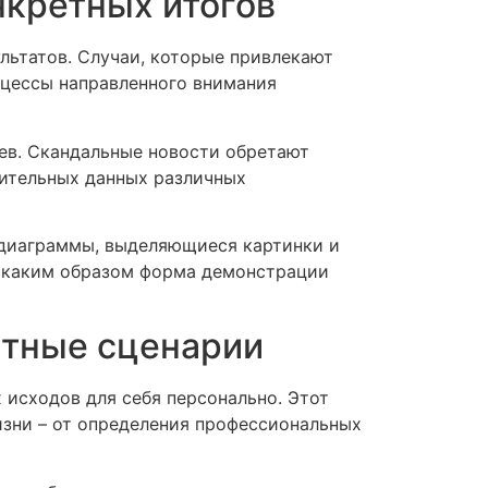
нкретных итогов
льтатов. Случаи, которые привлекают
оцессы направленного внимания
ев. Скандальные новости обретают
вительных данных различных
 диаграммы, выделяющиеся картинки и
, каким образом форма демонстрации
ятные сценарии
исходов для себя персонально. Этот
изни – от определения профессиональных