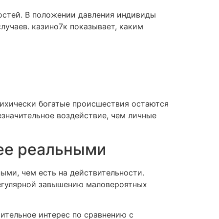
остей. В положении давления индивиды
лучаев. казино7к показывает, каким
сихически богатые происшествия остаются
езначительное воздействие, чем личные
лее реальными
ыми, чем есть на действительности.
регулярной завышению маловероятных
ительное интерес по сравнению с