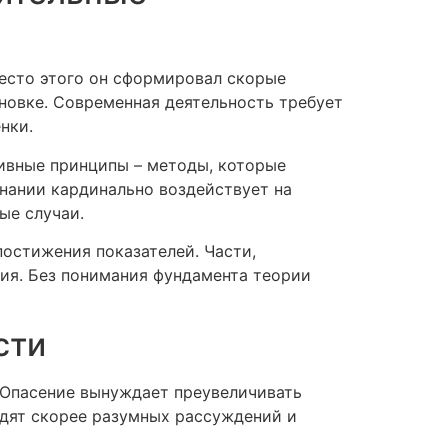
место этого он сформировал скорые
новке. Современная деятельность требует
нки.
ивные принципы – методы, которые
знании кардинально воздействует на
ые случаи.
постижения показателей. Части,
ния. Без понимания фундамента теории
сти
 Опасение вынуждает преувеличивать
одят скорее разумных рассуждений и