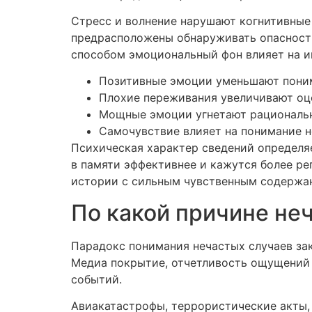
Стресс и волнение нарушают когнитивные
предрасположены обнаруживать опасности 
способом эмоциональный фон влияет на и
Позитивные эмоции уменьшают пони
Плохие переживания увеличивают оц
Мощные эмоции угнетают рациональн
Самочувствие влияет на понимание 
Психическая характер сведений определя
в памяти эффективнее и кажутся более ре
истории с сильным чувственным содержа
По какой причине не
Парадокс понимания нечастых случаев зак
Медиа покрытие, отчетливость ощущений 
событий.
Авиакатастрофы, террористические акты,