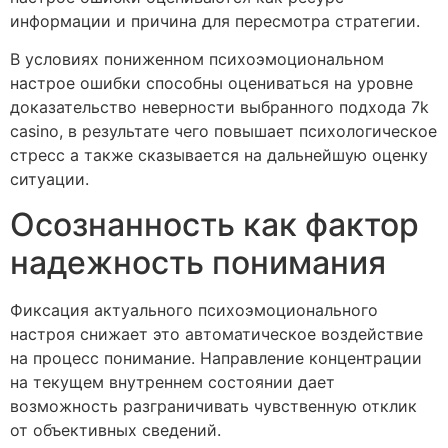
информации и причина для пересмотра стратегии.
В условиях пониженном психоэмоциональном
настрое ошибки способны оцениваться на уровне
доказательство неверности выбранного подхода 7k
casino, в результате чего повышает психологическое
стресс а также сказывается на дальнейшую оценку
ситуации.
Осознанность как фактор
надежность понимания
Фиксация актуального психоэмоционального
настроя снижает это автоматическое воздействие
на процесс понимание. Направление концентрации
на текущем внутреннем состоянии дает
возможность разграничивать чувственную отклик
от объективных сведений.