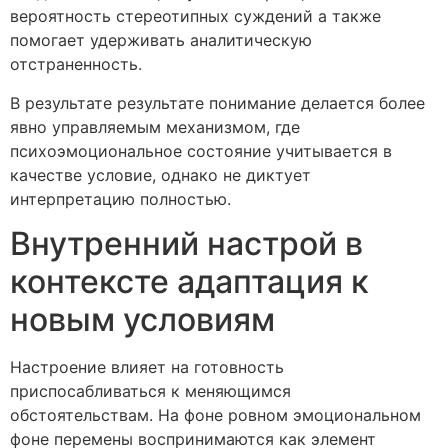
вероятность стереотипных суждений а также
помогает удерживать аналитическую
отстраненность.
В результате результате понимание делается более
явно управляемым механизмом, где
психоэмоциональное состояние учитывается в
качестве условие, однако не диктует
интерпретацию полностью.
Внутренний настрой в
контексте адаптация к
новым условиям
Настроение влияет на готовность
приспосабливаться к меняющимся
обстоятельствам. На фоне ровном эмоциональном
фоне перемены воспринимаются как элемент