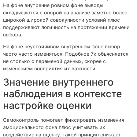
На фоне внутренне ровном фоне выводы
складываются с опорой на анализе заметно более
широкой широкой совокупности условий плюс
поддерживают логичность на протяжении времени
выбора.
На фоне неустойчивом внутреннем фоне выбор
часто часто изменяться. Подобное 7к объясняется
не столько с переменой данных, скорее с
изменением восприятия их важности.
Значение внутреннего
наблюдения в контексте
настройке оценки
Самоконтроль помогает фиксировать изменения
эмоционального фона плюс учитывать их
воздействие на оценку. Такой принцип снижает