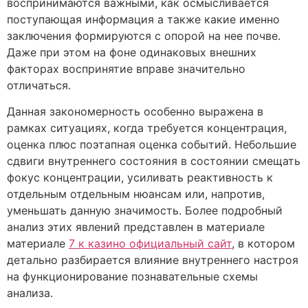
воспринимаются важными, как осмысливается
поступающая информация а также какие именно
заключения формируются с опорой на нее почве.
Даже при этом на фоне одинаковых внешних
факторах воспринятие вправе значительно
отличаться.
Данная закономерность особенно выражена в
рамках ситуациях, когда требуется концентрация,
оценка плюс поэтапная оценка событий. Небольшие
сдвиги внутреннего состояния в состоянии смещать
фокус концентрации, усиливать реактивность к
отдельным отдельным нюансам или, напротив,
уменьшать данную значимость. Более подробный
анализ этих явлений представлен в материале
материале
7 к казино официальный сайт
, в котором
детально разбирается влияние внутреннего настроя
на функционирование познавательные схемы
анализа.