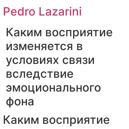
Pedro Lazarini
Каким восприятие
изменяется в
условиях связи
вследствие
эмоционального
фона
Каким восприятие