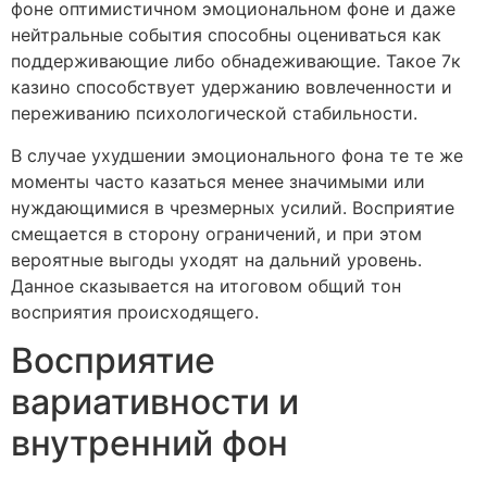
фоне оптимистичном эмоциональном фоне и даже
нейтральные события способны оцениваться как
поддерживающие либо обнадеживающие. Такое 7к
казино способствует удержанию вовлеченности и
переживанию психологической стабильности.
В случае ухудшении эмоционального фона те те же
моменты часто казаться менее значимыми или
нуждающимися в чрезмерных усилий. Восприятие
смещается в сторону ограничений, и при этом
вероятные выгоды уходят на дальний уровень.
Данное сказывается на итоговом общий тон
восприятия происходящего.
Восприятие
вариативности и
внутренний фон