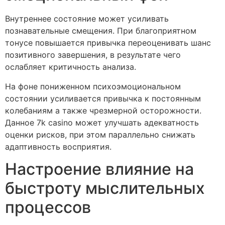
Внутреннее состояние может усиливать
познавательные смещения. При благоприятном
тонусе повышается привычка переоценивать шанс
позитивного завершения, в результате чего
ослабляет критичность анализа.
На фоне пониженном психоэмоциональном
состоянии усиливается привычка к постоянным
колебаниям а также чрезмерной осторожности.
Данное 7k casino может улучшать адекватность
оценки рисков, при этом параллельно снижать
адаптивность восприятия.
Настроение влияние на
быстроту мыслительных
процессов