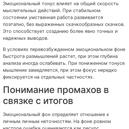
Эмоциональный тонус влияет на общий скорость
мыслительных действий. При стабильном
состоянии умственная работа развивается
поэтапно, без выраженных скачкообразных скачков.
Это способствует созданию более явно точных и
надежных выводов.
В условиях перевозбужденном эмоциональном фоне
быстрота размышлений растет, при этом глубина
анализа иногда ослабевать. При пониженном тонусе
мышление замедляется, при этом фокус нередко
фиксируется на отдельных частностях.
Понимание промахов в
связке с итогов
Эмоциональный фон определяет отношение к
личным личным неточностям. На фоне ровном
настрое ошибки оцениваются как ресурс