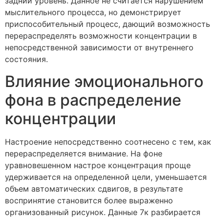
задний уровень. Данное не считается нарушением
мыслительного процесса, но демонстрирует
приспособительный процесс, дающий возможность
перераспределять возможности концентрации в
непосредственной зависимости от внутреннего
состояния.
Влияние эмоционального
фона в распределение
концентрации
Настроение непосредственно соотнесено с тем, как
перераспределяется внимание. На фоне
уравновешенном настрое концентрация проще
удерживается на определенной цели, уменьшается
объем автоматических сдвигов, в результате
воспринятие становится более выраженно
организованный рисунок. Данные 7к разбирается