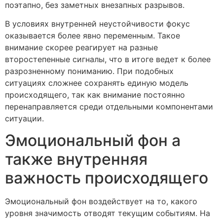
поэтапно, без заметных внезапных разрывов.
В условиях внутренней неустойчивости фокус
оказывается более явно переменным. Такое
внимание скорее реагирует на разные
второстепенные сигналы, что в итоге ведет к более
разрозненному пониманию. При подобных
ситуациях сложнее сохранять единую модель
происходящего, так как внимание постоянно
перенаправляется среди отдельными компонентами
ситуации.
Эмоциональный фон а
также внутренняя
важность происходящего
Эмоциональный фон воздействует на то, какого
уровня значимость отводят текущим событиям. На