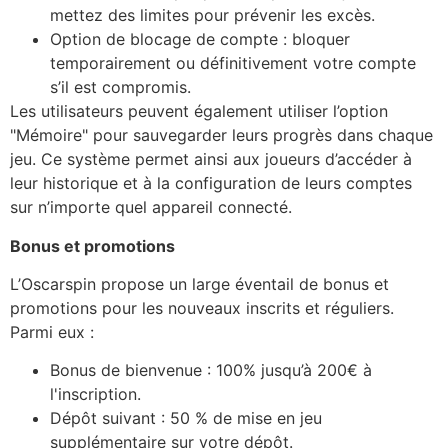
mettez des limites pour prévenir les excès.
Option de blocage de compte : bloquer
temporairement ou définitivement votre compte
s’il est compromis.
Les utilisateurs peuvent également utiliser l’option
"Mémoire" pour sauvegarder leurs progrès dans chaque
jeu. Ce système permet ainsi aux joueurs d’accéder à
leur historique et à la configuration de leurs comptes
sur n’importe quel appareil connecté.
Bonus et promotions
L’Oscarspin propose un large éventail de bonus et
promotions pour les nouveaux inscrits et réguliers.
Parmi eux :
Bonus de bienvenue : 100% jusqu’à 200€ à
l'inscription.
Dépôt suivant : 50 % de mise en jeu
supplémentaire sur votre dépôt.