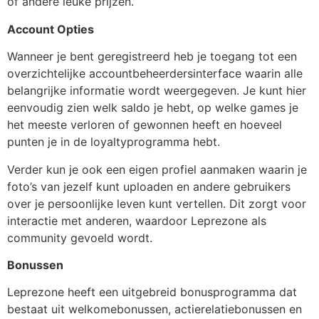
of andere leuke prijzen.
Account Opties
Wanneer je bent geregistreerd heb je toegang tot een
overzichtelijke accountbeheerdersinterface waarin alle
belangrijke informatie wordt weergegeven. Je kunt hier
eenvoudig zien welk saldo je hebt, op welke games je
het meeste verloren of gewonnen heeft en hoeveel
punten je in de loyaltyprogramma hebt.
Verder kun je ook een eigen profiel aanmaken waarin je
foto’s van jezelf kunt uploaden en andere gebruikers
over je persoonlijke leven kunt vertellen. Dit zorgt voor
interactie met anderen, waardoor Leprezone als
community gevoeld wordt.
Bonussen
Leprezone heeft een uitgebreid bonusprogramma dat
bestaat uit welkomebonussen, actierelatiebonussen en