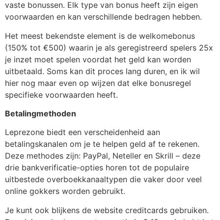
vaste bonussen. Elk type van bonus heeft zijn eigen
voorwaarden en kan verschillende bedragen hebben.
Het meest bekendste element is de welkomebonus
(150% tot €500) waarin je als geregistreerd spelers 25x
je inzet moet spelen voordat het geld kan worden
uitbetaald. Soms kan dit proces lang duren, en ik wil
hier nog maar even op wijzen dat elke bonusregel
specifieke voorwaarden heeft.
Betalingmethoden
Leprezone biedt een verscheidenheid aan
betalingskanalen om je te helpen geld af te rekenen.
Deze methodes zijn: PayPal, Neteller en Skrill – deze
drie bankverificatie-opties horen tot de populaire
uitbestede overboekkanaaltypen die vaker door veel
online gokkers worden gebruikt.
Je kunt ook blijkens de website creditcards gebruiken.