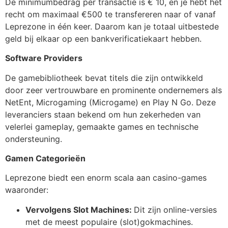
De minimumbedrag per transactie is € 10, en je hebt het
recht om maximaal €500 te transfereren naar of vanaf
Leprezone in één keer. Daarom kan je totaal uitbestede
geld bij elkaar op een bankverificatiekaart hebben.
Software Providers
De gamebibliotheek bevat titels die zijn ontwikkeld
door zeer vertrouwbare en prominente ondernemers als
NetEnt, Microgaming (Microgame) en Play N Go. Deze
leveranciers staan bekend om hun zekerheden van
velerlei gameplay, gemaakte games en technische
ondersteuning.
Gamen Categorieën
Leprezone biedt een enorm scala aan casino-games
waaronder:
Vervolgens Slot Machines:
Dit zijn online-versies
met de meest populaire (slot)gokmachines.