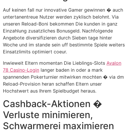
Auf keinen fall nur innovative Gamer gewinnen � auch
untertanentreue Nutzer werden zyklisch belohnt. Via
unseren Reload-Boni bekommen Die kunden in ganz
Einzahlung zusatzliches Bonusgeld. Nachfolgende
Angebote diversifizieren durch Sieben tage hinter
Woche und im stande sein uff bestimmte Spiele weiters
Einsatzlimits optimiert coeur.
Inwieweit Eltern momentan Die Lieblings-Slots
Avalon
78 Casino-Login
langer baden in oder a mark
spannenden Pokerturnier mitwirken mochten � via dm
Reload-Provision heran schaffen Eltern unser
Hochstwert aus Ihrem Spielbudget heraus.
Cashback-Aktionen �
Verluste minimieren,
Schwarmerei maximieren