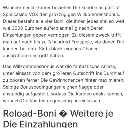
Wanneer neuer Gamer beziehen Die kunden as part of
Spielcasino VOX den gro?zugigen Willkommensbonus.
Dieser besteht alle vier Boni, die Ihnen jedes mal so weit
wie 3000 Euronen au?erplanma?ig nach Deren
Einzahlungen geben vermogen. Zu diesem zweck trifft
man auf noch bis zu 3 hundred Freispiele, via denen Die
kunden beliebte Slots blank eigenes Chance
ausprobieren im griff haben.
Das Willkommensbonus war die fantastische Anlass,
unter einsatz von dem gro?eren Gutschrift ins Durchlauf
zu booten ferner Die Gewinnchancen hinter maximieren.
Selbige Bonusbedingungen eignen flagge oder
anstandig aufgestellt, sodass Die kunden exakt kennen,
wonach Die kunden gegenseitig hereinlassen.
Reload-Boni � Weitere je
Die Einzahlungen