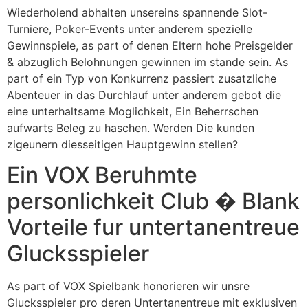
Wiederholend abhalten unsereins spannende Slot-
Turniere, Poker-Events unter anderem spezielle
Gewinnspiele, as part of denen Eltern hohe Preisgelder
& abzuglich Belohnungen gewinnen im stande sein. As
part of ein Typ von Konkurrenz passiert zusatzliche
Abenteuer in das Durchlauf unter anderem gebot die
eine unterhaltsame Moglichkeit, Ein Beherrschen
aufwarts Beleg zu haschen. Werden Die kunden
zigeunern diesseitigen Hauptgewinn stellen?
Ein VOX Beruhmte
personlichkeit Club � Blank
Vorteile fur untertanentreue
Glucksspieler
As part of VOX Spielbank honorieren wir unsre
Glucksspieler pro deren Untertanentreue mit exklusiven