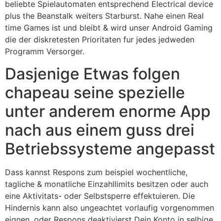
beliebte Spielautomaten entsprechend Electrical device
plus the Beanstalk weiters Starburst. Nahe einen Real
time Games ist und bleibt & wird unser Android Gaming
die der diskretesten Prioritaten fur jedes jedweden
Programm Versorger.
Dasjenige Etwas folgen
chapeau seine spezielle
unter anderem enorme App
nach aus einem guss drei
Betriebssysteme angepasst
Dass kannst Respons zum beispiel wochentliche,
tagliche & monatliche Einzahllimits besitzen oder auch
eine Aktivitats- oder Selbstsperre effektuieren. Die
Hindernis kann also ungeachtet vorlaufig vorgenommen
eignen, oder Respons deaktivierst Dein Konto in selbige