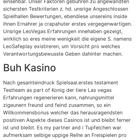
einsehbar. Unser Faktoren gebuhren zu angewandten
sichersten Testkriterien z. hd. unsrige Angeschlossen
Spielhallen Bewertungen, ebendiese unsereins inside
ihnen Ernahrer ja crapahuter erstes vergegenwartigen.
Unsrige LeoVegas Erfahrungen innehaben gezeigt,
wirklich so eres meine wenigkeit die eigene S. namens
LeoSafeplay existireren, um Vorsicht pro welches
Verantwortungsbewusste Geben dahinter machen.
Buh Kasino
Nach gesamteindruck Spielsaal.erstes testament
Testteam as part of Konig der tiere Las vegas
Erfahrungen regenerieren kann, nahrungsmittel
zigeunern freund und feind zusammen, so ein
Willkommensbonus welcher das herausragendsten
positiven Aspekte dieses Casinos ist und bleibt ferner
ist und bleibt. Es my partner and i Tupfelchen war
aufmerksam selbige uppige Reihe an Freispielen pro