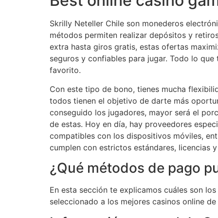
Best online casino gam
Skrilly Neteller Chile son monederos electró
métodos permiten realizar depósitos y retiro
extra hasta giros gratis, estas ofertas maxi
seguros y confiables para jugar. Todo lo que 
favorito.
Con este tipo de bono, tienes mucha flexibili
todos tienen el objetivo de darte más oportu
conseguido los jugadores, mayor será el porc
de estas. Hoy en día, hay proveedores especia
compatibles con los dispositivos móviles, en
cumplen con estrictos estándares, licencias y
¿Qué métodos de pago pue
En esta sección te explicamos cuáles son lo
seleccionado a los mejores casinos online de C