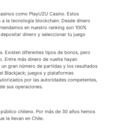
n casinos como PlayUZU Casino. Estos
 a la tecnología blockchain. Desde dinero
ecomendamos en nuestro ranking son 100%
 depositar dinero y seleccionar tu juego
s. Existen diferentes tipos de bonos, pero
o. Entre más dinero de vuelta hayan
 un gran número de partidas y los resultados
el Blackjack; juegos y plataformas
autorizados por las autoridades competentes,
 de sus operaciones.
l público chileno. Por más de 30 años hemos
e la llevan en Chile.