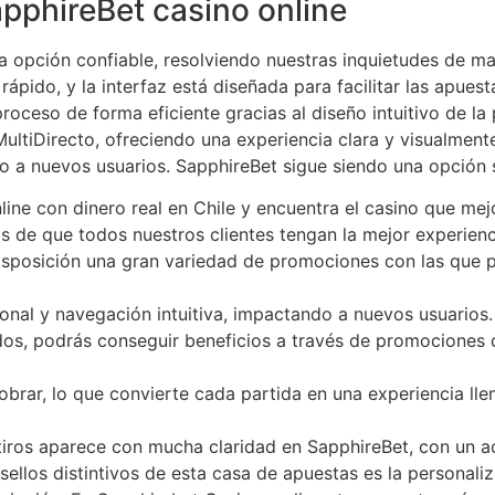
pphireBet casino online
una opción confiable, resolviendo nuestras inquietudes de 
 rápido, y la interfaz está diseñada para facilitar las apues
oceso de forma eficiente gracias al diseño intuitivo de l
l MultiDirecto, ofreciendo una experiencia clara y visualment
do a nuevos usuarios. SapphireBet sigue siendo una opción 
line con dinero real en Chile y encuentra el casino que mej
de que todos nuestros clientes tengan la mejor experienci
disposición una gran variedad de promociones con las que 
ional y navegación intuitiva, impactando a nuevos usuarios.
os, podrás conseguir beneficios a través de promociones 
brar, lo que convierte cada partida en una experiencia lle
tiros aparece con mucha claridad en SapphireBet, con un a
sellos distintivos de esta casa de apuestas es la personaliz