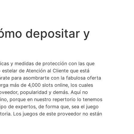
ómo depositar y
ticas y medidas de protección con las que
estelar de Atención al Cliente que está
árate para asombrarte con la fabulosa oferta
erga más de 4,000 slots online, los cuales
proveedor, popularidad y demás. Aquí no
asino, porque en nuestro repertorio lo tenemos
ipo de expertos, de forma que, sea el juego
ctoria. Los juegos de este proveedor no están