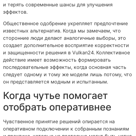
и терять современные шансы для улучшения
эффектов.
Общественное одобрение укрепляет предпочтение
известных альтернатив. Когда мы замечаем, что
сторонние люди делают аналогичные выборы, это
создает дополнительное восприятие корректности
и защищенности решения в Vulkan24. Коллективное
действие имеет возможность формировать
последовательные эффекты, когда основная часть
следует одному и тому же модели лишь потому, что
он представляется модным и испытанным.
Когда чутье помогает
отобрать оперативнее
Чувственное принятие решений опирается на
оперативном подключении к собранным познаниям
и практике, которые не постоянно могут быть четко