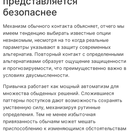
представляется
безопаснее
Механизм обычного контакта объясняет, отчего мы
имеем тенденцию выбирать известные опции
незнакомым, несмотря на то когда реальные
параметры указывают в защиту современных
альтернатив. Повторный контакт с определенными
альтернативами образует ощущение защищенности
и прогнозируемости, что преимущественно важно в
условиях двусмысленности.
Привычка работает как мощный автоматизм для
множества обыденных решений. Сложившиеся
паттерны поступков дают возможность сохранять
умственную силу, механизируя рутинные
определения. Тем не менее избыточная
привязанность обычаям может мешать
приспособлению к изменяющимся обстоятельствам