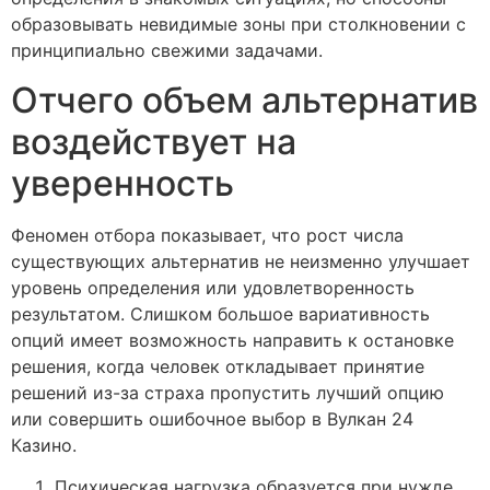
образовывать невидимые зоны при столкновении с
принципиально свежими задачами.
Отчего объем альтернатив
воздействует на
уверенность
Феномен отбора показывает, что рост числа
существующих альтернатив не неизменно улучшает
уровень определения или удовлетворенность
результатом. Слишком большое вариативность
опций имеет возможность направить к остановке
решения, когда человек откладывает принятие
решений из-за страха пропустить лучший опцию
или совершить ошибочное выбор в Вулкан 24
Казино.
Психическая нагрузка образуется при нужде