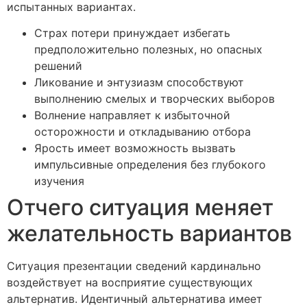
испытанных вариантах.
Страх потери принуждает избегать
предположительно полезных, но опасных
решений
Ликование и энтузиазм способствуют
выполнению смелых и творческих выборов
Волнение направляет к избыточной
осторожности и откладыванию отбора
Ярость имеет возможность вызвать
импульсивные определения без глубокого
изучения
Отчего ситуация меняет
желательность вариантов
Ситуация презентации сведений кардинально
воздействует на восприятие существующих
альтернатив. Идентичный альтернатива имеет