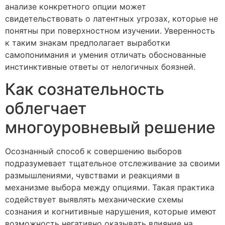
анализе конкретного опции может
свидетельствовать о латентных угрозах, которые не
понятны при поверхностном изучении. Уверенность
к таким знакам предполагает выработки
самопонимания и умения отличать обоснованные
инстинктивные ответы от нелогичных боязней.
Как сознательность
облегчает
многоуровневый решение
Осознанный способ к совершению выборов
подразумевает тщательное отслеживание за своими
размышлениями, чувствами и реакциями в
механизме выбора между опциями. Такая практика
содействует выявлять механические схемы
сознания и когнитивные нарушения, которые имеют
возможность негативно оказывать влияние на