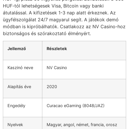
HUF-tól lehetségesek Visa, Bitcoin vagy banki
átutalással. A kifizetések 1-3 nap alatt érkeznek. Az
ügyfélszolgálat 24/7 magyarul segít. A játékok demó
módban is kipróbálhatók. Csatlakozz az NV Casino-hoz
biztonságos és szórakoztató élményért.
Jellemző
Részletek
Kaszinó neve
NV Casino
Alapítás éve
2020
Engedély
Curacao eGaming (8048/JAZ)
Nyelvek
Magyar, angol, német, francia, orosz