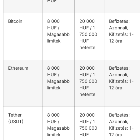
HUF
Bitcoin
8 000
20 000
Befizetés:
HUF /
HUF / 1
Azonnali,
Magasabb
750 000
Kifizetés: 1-
limitek
HUF
12 óra
hetente
Ethereum
8 000
20 000
Befizetés:
HUF /
HUF / 1
Azonnali,
Magasabb
750 000
Kifizetés: 1-
limitek
HUF
12 óra
hetente
Tether
8 000
20 000
Befizetés:
(USDT)
HUF /
HUF / 1
Azonnali,
Magasabb
750 000
Kifizetés: 1-
limitek
HUF
12 óra