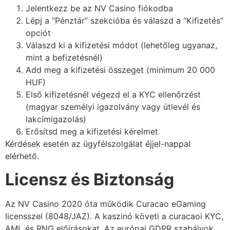
Jelentkezz be az NV Casino fiókodba
Lépj a “Pénztár” szekcióba és válaszd a “Kifizetés”
opciót
Válaszd ki a kifizetési módot (lehetőleg ugyanaz,
mint a befizetésnél)
Add meg a kifizetési összeget (minimum 20 000
HUF)
Első kifizetésnél végezd el a KYC ellenőrzést
(magyar személyi igazolvány vagy útlevél és
lakcímigazolás)
Erősítsd meg a kifizetési kérelmet
Kérdések esetén az ügyfélszolgálat éjjel-nappal
elérhető.
Licensz és Biztonság
Az NV Casino 2020 óta működik Curacao eGaming
licensszel (8048/JAZ). A kaszinó követi a curacaoi KYC,
AML és RNG előírásokat. Az európai GDPR szabályok