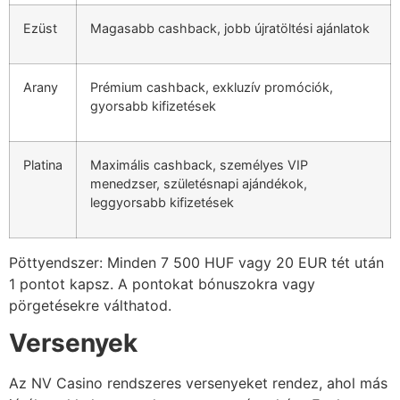
Ezüst
Magasabb cashback, jobb újratöltési ajánlatok
Arany
Prémium cashback, exkluzív promóciók,
gyorsabb kifizetések
Platina
Maximális cashback, személyes VIP
menedzser, születésnapi ajándékok,
leggyorsabb kifizetések
Pöttyendszer: Minden 7 500 HUF vagy 20 EUR tét után
1 pontot kapsz. A pontokat bónuszokra vagy
pörgetésekre válthatod.
Versenyek
Az NV Casino rendszeres versenyeket rendez, ahol más