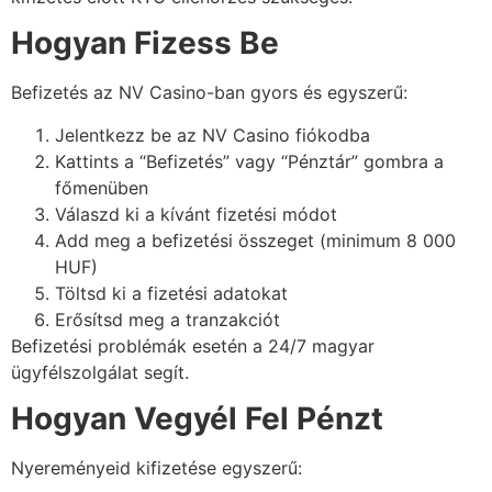
Hogyan Fizess Be
Befizetés az NV Casino-ban gyors és egyszerű:
Jelentkezz be az NV Casino fiókodba
Kattints a “Befizetés” vagy “Pénztár” gombra a
főmenüben
Válaszd ki a kívánt fizetési módot
Add meg a befizetési összeget (minimum 8 000
HUF)
Töltsd ki a fizetési adatokat
Erősítsd meg a tranzakciót
Befizetési problémák esetén a 24/7 magyar
ügyfélszolgálat segít.
Hogyan Vegyél Fel Pénzt
Nyereményeid kifizetése egyszerű: