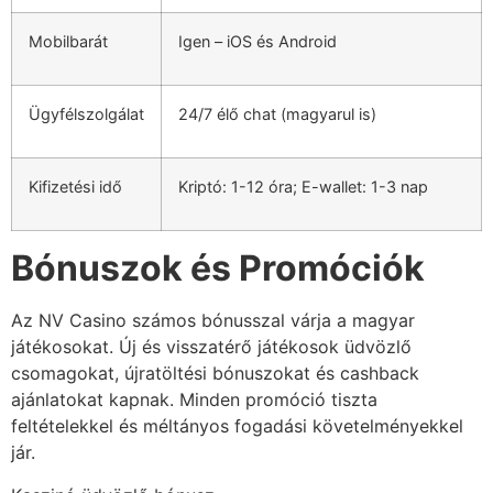
Mobilbarát
Igen – iOS és Android
Ügyfélszolgálat
24/7 élő chat (magyarul is)
Kifizetési idő
Kriptó: 1-12 óra; E-wallet: 1-3 nap
Bónuszok és Promóciók
Az NV Casino számos bónusszal várja a magyar
játékosokat. Új és visszatérő játékosok üdvözlő
csomagokat, újratöltési bónuszokat és cashback
ajánlatokat kapnak. Minden promóció tiszta
feltételekkel és méltányos fogadási követelményekkel
jár.