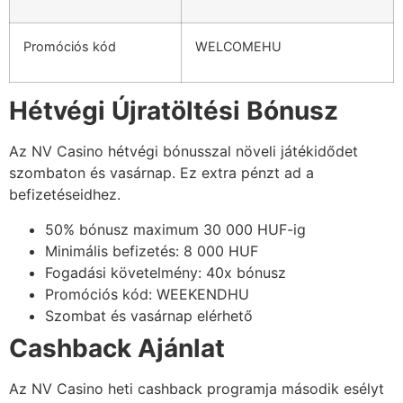
Promóciós kód
WELCOMEHU
Hétvégi Újratöltési Bónusz
Az NV Casino hétvégi bónusszal növeli játékidődet
szombaton és vasárnap. Ez extra pénzt ad a
befizetéseidhez.
50% bónusz maximum 30 000 HUF-ig
Minimális befizetés: 8 000 HUF
Fogadási követelmény: 40x bónusz
Promóciós kód: WEEKENDHU
Szombat és vasárnap elérhető
Cashback Ajánlat
Az NV Casino heti cashback programja második esélyt