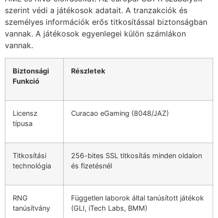
szerint védi a játékosok adatait. A tranzakciók és
személyes információk erős titkosítással biztonságban
vannak. A játékosok egyenlegei külön számlákon
vannak.
Biztonsági
Részletek
Funkció
Licensz
Curacao eGaming (8048/JAZ)
típusa
Titkosítási
256-bites SSL titkosítás minden oldalon
technológia
és fizetésnél
RNG
Független laborok által tanúsított játékok
tanúsítvány
(GLI, iTech Labs, BMM)