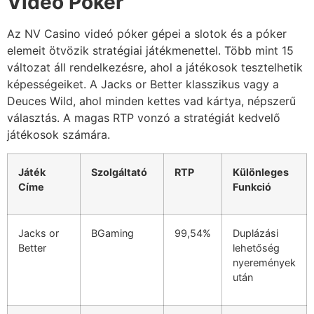
Videó Póker
Az NV Casino videó póker gépei a slotok és a póker
elemeit ötvözik stratégiai játékmenettel. Több mint 15
változat áll rendelkezésre, ahol a játékosok tesztelhetik
képességeiket. A Jacks or Better klasszikus vagy a
Deuces Wild, ahol minden kettes vad kártya, népszerű
választás. A magas RTP vonzó a stratégiát kedvelő
játékosok számára.
Játék
Szolgáltató
RTP
Különleges
Címe
Funkció
Jacks or
BGaming
99,54%
Duplázási
Better
lehetőség
nyeremények
után