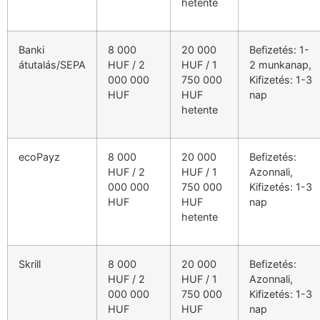
hetente
Banki
8 000
20 000
Befizetés: 1-
átutalás/SEPA
HUF / 2
HUF / 1
2 munkanap,
000 000
750 000
Kifizetés: 1-3
HUF
HUF
nap
hetente
ecoPayz
8 000
20 000
Befizetés:
HUF / 2
HUF / 1
Azonnali,
000 000
750 000
Kifizetés: 1-3
HUF
HUF
nap
hetente
Skrill
8 000
20 000
Befizetés:
HUF / 2
HUF / 1
Azonnali,
000 000
750 000
Kifizetés: 1-3
HUF
HUF
nap