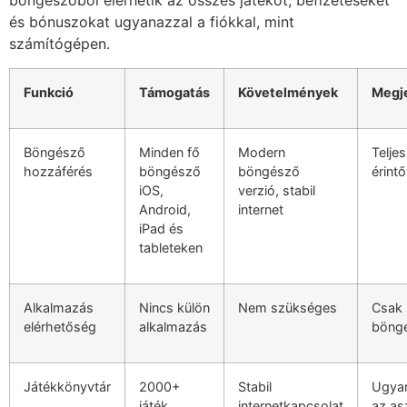
böngészőből elérhetik az összes játékot, befizetéseket
és bónuszokat ugyanazzal a fiókkal, mint
számítógépen.
Funkció
Támogatás
Követelmények
Megj
Böngésző
Minden fő
Modern
Teljes
hozzáférés
böngésző
böngésző
érint
iOS,
verzió, stabil
Android,
internet
iPad és
tableteken
Alkalmazás
Nincs külön
Nem szükséges
Csak
elérhetőség
alkalmazás
böngé
Játékkönyvtár
2000+
Stabil
Ugyan
játék
internetkapcsolat
az asz