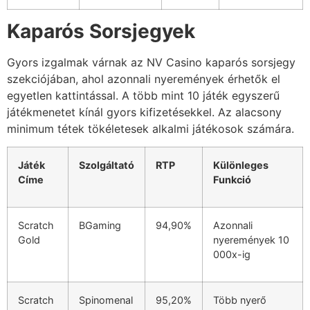
Kaparós Sorsjegyek
Gyors izgalmak várnak az NV Casino kaparós sorsjegy
szekciójában, ahol azonnali nyeremények érhetők el
egyetlen kattintással. A több mint 10 játék egyszerű
játékmenetet kínál gyors kifizetésekkel. Az alacsony
minimum tétek tökéletesek alkalmi játékosok számára.
Játék
Szolgáltató
RTP
Különleges
Címe
Funkció
Scratch
BGaming
94,90%
Azonnali
Gold
nyeremények 10
000x-ig
Scratch
Spinomenal
95,20%
Több nyerő