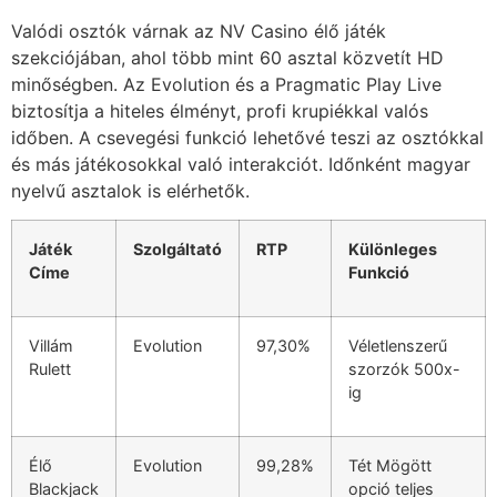
Valódi osztók várnak az NV Casino élő játék
szekciójában, ahol több mint 60 asztal közvetít HD
minőségben. Az Evolution és a Pragmatic Play Live
biztosítja a hiteles élményt, profi krupiékkal valós
időben. A csevegési funkció lehetővé teszi az osztókkal
és más játékosokkal való interakciót. Időnként magyar
nyelvű asztalok is elérhetők.
Játék
Szolgáltató
RTP
Különleges
Címe
Funkció
Villám
Evolution
97,30%
Véletlenszerű
Rulett
szorzók 500x-
ig
Élő
Evolution
99,28%
Tét Mögött
Blackjack
opció teljes