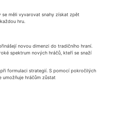
 se měli vyvarovat snahy získat zpět
 každou hru.
přinášejí novou dimenzi do tradičního hraní.
roké spektrum nových hráčů, kteří se snaží
ři formulaci strategií. S pomocí pokročilých
ce umožňuje hráčům zůstat