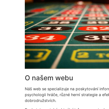
O našem webu
Náš web se specializuje na poskytování inform
psychologii hráče, různé herní strategie a ef
dobrodružstvích.