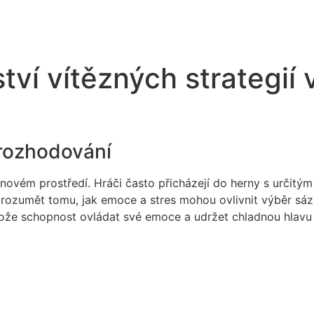
tví vítězných strategií
 rozhodování
novém prostředí. Hráči často přicházejí do herny s určitým
orozumět tomu, jak emoce a stres mohou ovlivnit výběr sáz
tože schopnost ovládat své emoce a udržet chladnou hlavu