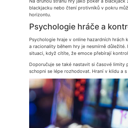
Na druhou stranu hry jako poker a blackjack z
blackjacku nebo čtení protivníků v pokru mů
horizontu.
Psychologie hráče a kont
Psychologie hraje v online hazardních hrách k
a racionality během hry je nesmírně důležité
situaci, když cítíte, že emoce přebírají kontrol
Doporučuje se také nastavit si časové limity
schopni se lépe rozhodovat. Hraní v klidu a 