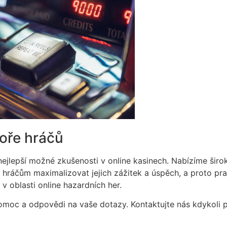
oře hráčů
ejlepší možné zkušenosti v online kasinech. Nabízíme široko
hráčům maximalizovat jejich zážitek a úspěch, a proto pra
v oblasti online hazardních her.
oc a odpovědi na vaše dotazy. Kontaktujte nás kdykoli 