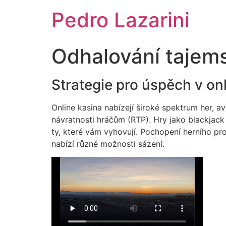
Pedro Lazarini
Odhalování tajemst
Strategie pro úspěch v on
Online kasina nabízejí široké spektrum her, a
návratnosti hráčům (RTP). Hry jako blackjack
ty, které vám vyhovují. Pochopení herního pr
nabízí různé možnosti sázení.