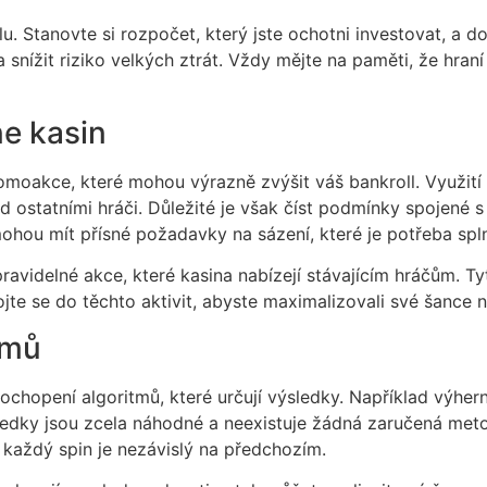
. Stanovte si rozpočet, který jste ochotni investovat, a d
snížit riziko velkých ztrát. Vždy mějte na paměti, že hran
ne kasin
romoakce, které mohou výrazně zvýšit váš bankroll. Využit
ostatními hráči. Důležité je však číst podmínky spojené s
ou mít přísné požadavky na sázení, které je potřeba splni
pravidelné akce, které kasina nabízejí stávajícím hráčům. 
jte se do těchto aktivit, abyste maximalizovali své šance n
tmů
ochopení algoritmů, které určují výsledky. Například výher
dky jsou zcela náhodné a neexistuje žádná zaručená metoda
e každý spin je nezávislý na předchozím.