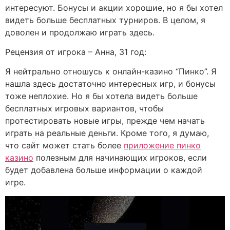
интересуют. Бонусы и акции хорошие, но я бы хотел
видеть больше бесплатных турниров. В целом, я
доволен и продолжаю играть здесь.
Рецензия от игрока – Анна, 31 год:
Я нейтрально отношусь к онлайн-казино “Пинко”. Я
нашла здесь достаточно интересных игр, и бонусы
тоже неплохие. Но я бы хотела видеть больше
бесплатных игровых вариантов, чтобы
протестировать новые игры, прежде чем начать
играть на реальные деньги. Кроме того, я думаю,
что сайт может стать более
приложение пинко
казино
полезным для начинающих игроков, если
будет добавлена больше информации о каждой
игре.