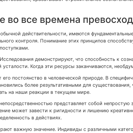
е во все времена превосход
 обычной действительности, имеются фундаментальные
ного контроля. Понимание этих принципов способству
 поступками.
 Исследования демонстрируют, что способность к соз
 усталости. Когда эти ресурсы заканчиваются, необду
 его постоянство в человеческой природе. В специфич
ановились более результативными для существования,
ать на наши реакции в текущем мире.
и непосредственностью представляет собой непростую 
ение может завести к ригидности и лишению креативно
ределенность в действиях.
грают важную значение. Индивиды с различными кате