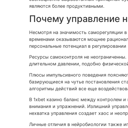
являются более продуктивными.
Почему управление н
Несмотря на значимость саморегуляции в
временами оказываются мощнее рациональ
персональные потенциал в регулировании
Ресурсы самоконтроля не неограниченны.
длительном давлении, подобно физической
Плюсы импульсивного поведения поясняют
базирующиеся на чутье постановления ст
алгоритмы действий все еще воздействов
В 1xbet казино баланс между контролем 
внимания и упражнений. Излишний управл
нехватка управления создает хаос и неоп
Личные отличия в нейробиологии также и