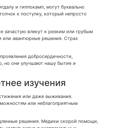
гдалу и гиппокамп, могут буквально
толчок к поступку, который непросто
е зачастую влекут к резким или грубым
и или авантюрные решения. Страх
 проявления добросердечности,
, но они улучшают нашу бытие и
етнее изучения
остижения или даже выживания.
зможностям или неблагоприятным
дленные решения. Медики скорой помощи,
ать импульсивно в экстремальных