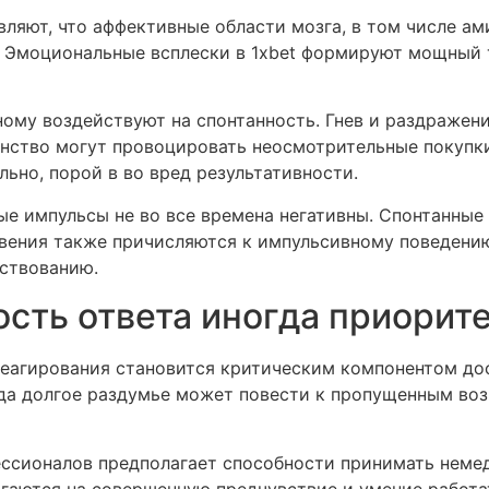
яют, что аффективные области мозга, в том числе ами
. Эмоциональные всплески в 1xbet формируют мощный 
ому воздействуют на спонтанность. Гнев и раздражени
женство могут провоцировать неосмотрительные покупк
ьно, порой в во вред результативности.
ые импульсы не во все времена негативны. Спонтанные
вения также причисляются к импульсивному поведению
ствованию.
сть ответа иногда приорит
реагирования становится критическим компонентом д
гда долгое раздумье может повести к пропущенным во
ссионалов предполагает способности принимать неме
лагаются на совершенную предчувствие и умение работ