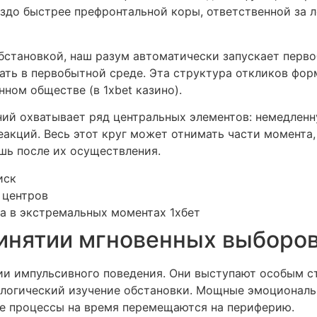
аздо быстрее префронтальной коры, ответственной за
бстановкой, наш разум автоматически запускает перво
ть в первобытной среде. Эта структура откликов фор
ном обществе (в 1xbet казино).
ий охватывает ряд центральных элементов: немедленн
акций. Весь этот круг может отнимать части момента,
шь после их осуществления.
иск
 центров
а в экстремальных моментах 1хбет
инятии мгновенных выборо
тии импульсивного поведения. Они выступают особым с
 логический изучение обстановки. Мощные эмоциональ
ие процессы на время перемещаются на периферию.