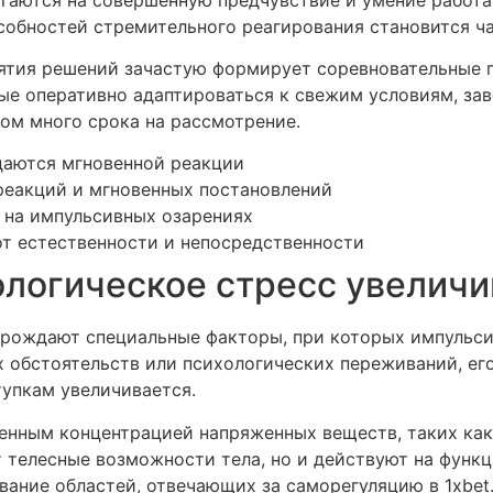
собностей стремительного реагирования становится ч
ятия решений зачастую формирует соревновательные 
ные оперативно адаптироваться к свежим условиям, з
ом много срока на рассмотрение.
даются мгновенной реакции
реакций и мгновенных постановлений
 на импульсивных озарениях
т естественности и непосредственности
ологическое стресс увеличи
рождают специальные факторы, при которых импульси
 обстоятельств или психологических переживаний, ег
тупкам увеличивается.
енным концентрацией напряженных веществ, таких как
 телесные возможности тела, но и действуют на функц
ание областей, отвечающих за саморегуляцию в 1xbet