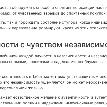
ется обнаружить способ, и спонтанные реакции часто
мах: от чувственных взрывов до спонтанных покупок 
ть, так и порождать состояние ступора, когда индиви
енный переживание формируют, какая из этих откликов
ости с чувством независим
лубинной нуждой личности в независимости и независ
ваны нормами, правилами и надеждами, необдуманные
о спонтанность в 1хбет может выступать защитным инс
что его независимость ущемляется, он может неосознан
 персональной жизнью.
ажает естественное желание к аутентичности и аутент
ственными ролями и надеждами, импульсивные реакци