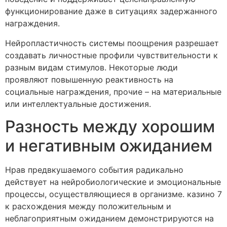
функционирование даже в ситуациях задержанного
награждения.
Нейропластичность системы поощрения разрешает
создавать личностные профили чувствительности к
разным видам стимулов. Некоторые люди
проявляют повышенную реактивность на
социальные награждения, прочие – на материальные
или интеллектуальные достижения.
Разность между хорошим
и негативным ожиданием
Нрав предвкушаемого события радикально
действует на нейробиологические и эмоциональные
процессы, осуществляющиеся в организме. казино 7
к расхождения между положительным и
неблагоприятным ожиданием демонстрируются на