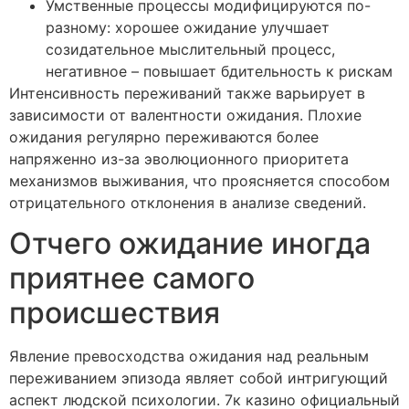
Умственные процессы модифицируются по-
разному: хорошее ожидание улучшает
созидательное мыслительный процесс,
негативное – повышает бдительность к рискам
Интенсивность переживаний также варьирует в
зависимости от валентности ожидания. Плохие
ожидания регулярно переживаются более
напряженно из-за эволюционного приоритета
механизмов выживания, что проясняется способом
отрицательного отклонения в анализе сведений.
Отчего ожидание иногда
приятнее самого
происшествия
Явление превосходства ожидания над реальным
переживанием эпизода являет собой интригующий
аспект людской психологии. 7к казино официальный