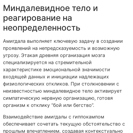
Миндалевидное тело и
реагирование на
неопределенность
Амигдала выполняет ключевую задачу в создании
проявлений на непредсказуемость и возможную
угрозу. Этакая древняя организация мозга
специализируется на стремительной
характеристике эмоциональной значимости
входящей данных и инициации надлежащих
физиологических откликов. При столкновении с
неизвестностью миндалевидное тело активирует
симпатическую нервную организацию, готовя
организм к отклику “бой или бегство”.
Взаимодействие амигдалы с гиппокампом
обеспечивает сочетать текущую обстоятельство с
прошлым впечатлением, создавая контекстуально