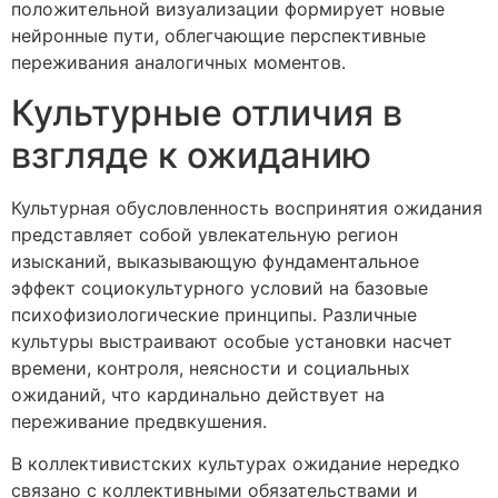
положительной визуализации формирует новые
нейронные пути, облегчающие перспективные
переживания аналогичных моментов.
Культурные отличия в
взгляде к ожиданию
Культурная обусловленность воспринятия ожидания
представляет собой увлекательную регион
изысканий, выказывающую фундаментальное
эффект социокультурного условий на базовые
психофизиологические принципы. Различные
культуры выстраивают особые установки насчет
времени, контроля, неясности и социальных
ожиданий, что кардинально действует на
переживание предвкушения.
В коллективистских культурах ожидание нередко
связано с коллективными обязательствами и