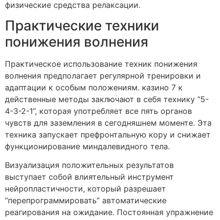
физические средства релаксации.
Практические техники
понижения волнения
Практическое использование техник понижения
волнения предполагает регулярной тренировки и
адаптации к особым положениям. казино 7 к
действенные методы заключают в себя технику “5-
4-3-2-1”, которая употребляет все пять органов
чувств для заземления в сегодняшнем моменте. Эта
техника запускает префронтальную кору и снижает
функционирование миндалевидного тела.
Визуализация положительных результатов
выступает собой влиятельный инструмент
нейропластичности, который разрешает
“перепрограммировать” автоматические
реагирования на ожидание. Постоянная упражнение