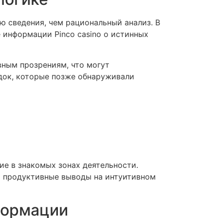
 сведения, чем рациональный анализ. В
 информации Pinco casino о истинных
ным прозрениям, что могут
док, которые позже обнаруживали
ие в знакомых зонах деятельности.
ь продуктивные выводы на интуитивном
формации