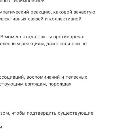
онных взаимосвязей.
эмпатический реакцию, каковой зачастую
оллективных связей и коллективной
В момент когда факты противоречат
елесным реакциям, даже если они не
ссоциаций, воспоминаний и телесных
ествующим взглядам, порождая
разом, чтобы подтвердить существующие
и