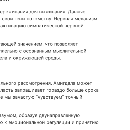
 переживания для выживания. Данные
 свои гены потомству. Нервная механизм
з активацию симпатической нервной
гающей значением, что позволяет
аллельно с осознанным мыслительной
тела и окружающей среды.
ального рассмотрения. Амигдала может
бласть запрашивает гораздо больше срока
не мы зачастую “чувствуем” точный
зумом, образуя двунаправленную
ю к эмоциональной регуляции и принятию