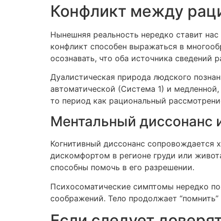
Конфликт между рац
Нынешняя реальность нередко ставит нас
конфликт способен выражаться в многооб
осознавать, что оба источника сведений 
Дуалистическая природа людского познан
автоматической (Система 1) и медленной,
то период как рациональный рассмотрение
Ментальный диссонанс 
Когнитивный диссонанс сопровождается 
дискомфортом в регионе груди или живот
способны помочь в его разрешении.
Психосоматические симптомы нередко поя
соображений. Тело продолжает “помнить” 
Если следует доверя