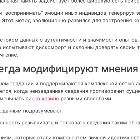
нальная память задействует более широкую сеть нейр
м “воспринимать” эмоции иных индивидов, генерируя 
. Этот метод эволюционно развился для построения к
током данных о аутентичности и значимости опытов. 
о испытывают дискомфорт и склонны доверять своим т
чтение.
сегда модифицируют мнения
ном градации и поддерживаются комплексной сетью а
ется, когда неизведанная сведения противоречит сущ
 уменьшать
пинко казино
разными способами.
к данным подразумевают:
онность разыскивать и толковать сведения таким об
ниям, которые стали компонентом личной идентичност