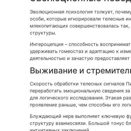
Эволюционная психология толкует, почему
особи, которые игнорировали телесные и
млекопитающих совершенствовалась так, 
структуры.
Интероцепция – способность воспринимать
удерживать гомеостаз и адаптацию к изм
деятельностью и зачастую предоставляет
Выживание и стремител
Скорость обработки телесных сигналов П
переработать эмоциональную сведения за 
для логического исследования. Этакая ра
проявление раньше, чем способны его лог
Блуждающий нерв выполняет ключевую фу
структуру взаимосвязи. Большой тонус б
интуитивных заключений.