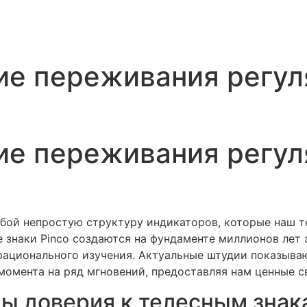
ие переживания регул
ие переживания регул
бой непростую структуру индикаторов, которые наш те
знаки Pinco создаются на фундаменте миллионов лет 
рационального изучения. Актуальные штудии показываю
омента на ряд мгновений, предоставляя нам ценные с
ы доверия к телесным знак