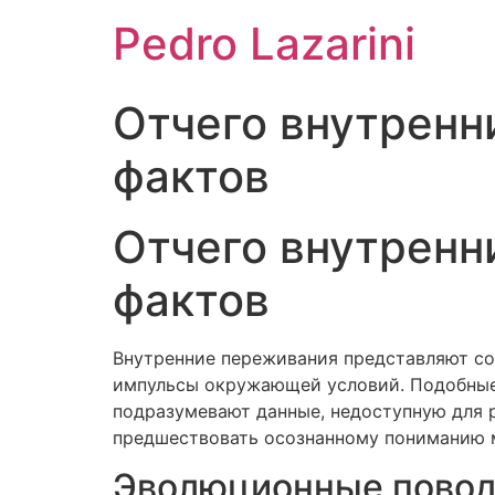
Pedro Lazarini
Отчего внутренн
фактов
Отчего внутренн
фактов
Внутренние переживания представляют со
импульсы окружающей условий. Подобные 
подразумевают данные, недоступную для 
предшествовать осознанному пониманию м
Эволюционные повод