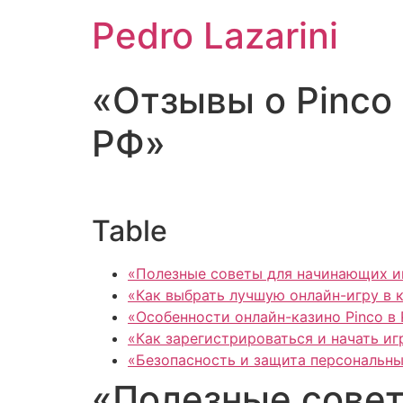
Pedro Lazarini
«Отзывы о Pinco 
РФ»
Table
«Полезные советы для начинающих иг
«Как выбрать лучшую онлайн-игру в к
«Особенности онлайн-казино Pinco в
«Как зарегистрироваться и начать игр
«Безопасность и защита персональны
«Полезные совет