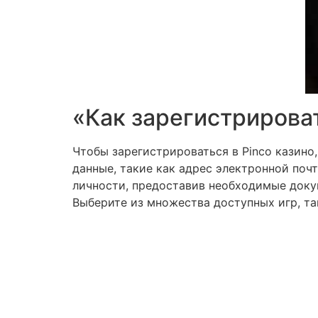
«Как зарегистрироват
Чтобы зарегистрироваться в Pinco казино
данные, такие как адрес электронной поч
личности, предоставив необходимые доку
Выберите из множества доступных игр, таки