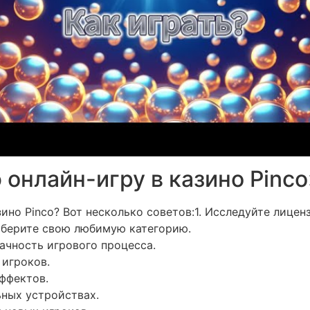
онлайн-игру в казино Pinco
ино Pinco? Вот несколько советов:1. Исследуйте лицен
выберите свою любимую категорию.
ачность игрового процесса.
 игроков.
эффектов.
ьных устройствах.