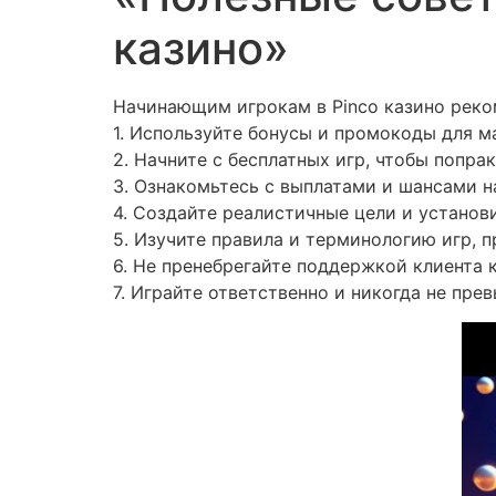
казино»
Начинающим игрокам в Pinco казино реко
1. Используйте бонусы и промокоды для м
2. Начните с бесплатных игр, чтобы попра
3. Ознакомьтесь с выплатами и шансами н
4. Создайте реалистичные цели и установи
5. Изучите правила и терминологию игр, п
6. Не пренебрегайте поддержкой клиента 
7. Играйте ответственно и никогда не пре