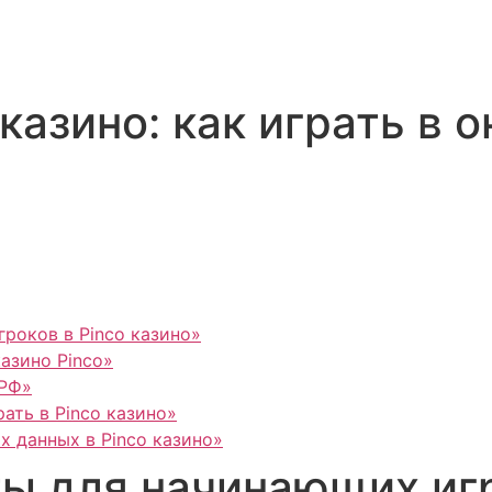
казино: как играть в 
роков в Pinco казино»
азино Pinco»
 РФ»
ать в Pinco казино»
х данных в Pinco казино»
ы для начинающих игр