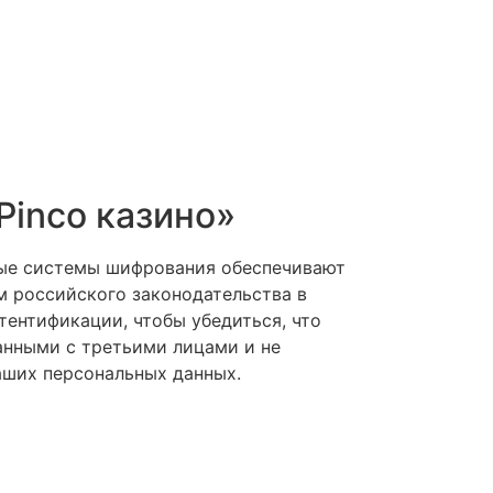
Pinco казино»
нные системы шифрования обеспечивают
м российского законодательства в
ентификации, чтобы убедиться, что
анными с третьими лицами и не
ваших персональных данных.