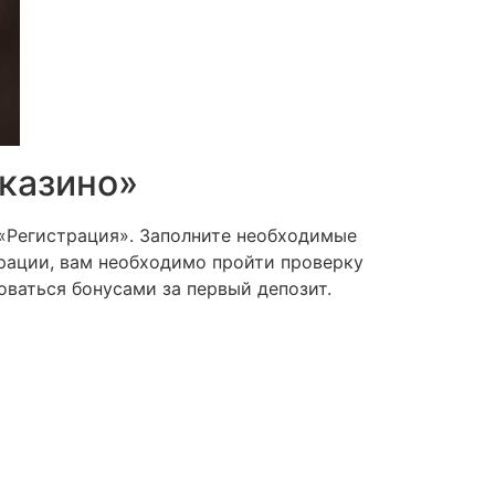
 казино»
 «Регистрация». Заполните необходимые
трации, вам необходимо пройти проверку
ваться бонусами за первый депозит.