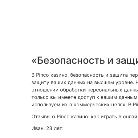
«Безопасность и защ
В Pinco казино, безопасность и защита п
защиту ваших данных на высшем уровне. 
отношении обработки персональных данны
только вы имеете доступ к вашим данным
используем их в коммерческих целях. В P
Отзывы о Pinco казино: как играть в онла
Иван, 28 лет: