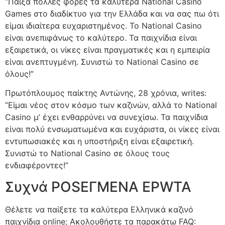
“Παίξα πολλές φορές τα καλύτερα National Casino
Games στο διαδίκτυο για την Ελλάδα και να σας πω ότι
είμαι ιδιαίτερα ευχαριστημένος. Το National Casino
είναι ανεπιφάνως το καλύτερο. Τα παιχνίδια είναι
εξαιρετικά, οι νίκες είναι πραγματικές και η εμπειρία
είναι ανεπτυγμένη. Συνιστώ το National Casino σε
όλους!”
Πρωτόπλουμος παίκτης Αντώνης, 28 χρόνια, writes:
“Είμαι νέος στον κόσμο των καζινών, αλλά το National
Casino μ’ έχει ενθαρρύνει να συνεχίσω. Τα παιχνίδια
είναι πολύ ενσωματωμένα και ευχάριστα, οι νίκες είναι
εντυπωσιακές και η υποστήριξη είναι εξαιρετική.
Συνιστώ το National Casino σε όλους τους
ενδιαφέροντες!”
Συχνά POSEΓΜΕΝΑ ΕΡWΤΑ
Θέλετε να παίξετε τα καλύτερα Ελληνικά καζινό
παιχνίδια online; Ακολουθήστε τα παρακάτω FAQ: