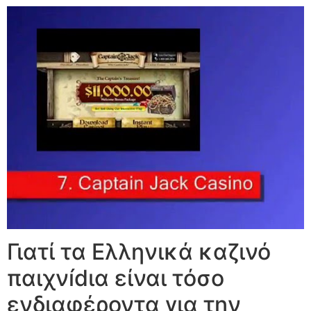
Γιατί τα Ελληνικά καζινό
παιχνídια είναι τόσο
ενδιαφέροντα για την