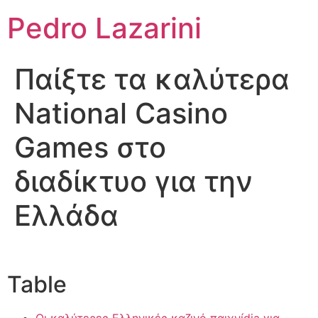
Pedro Lazarini
Παίξτε τα καλύτερα
National Casino
Games στο
διαδίκτυο για την
Ελλάδα
Table