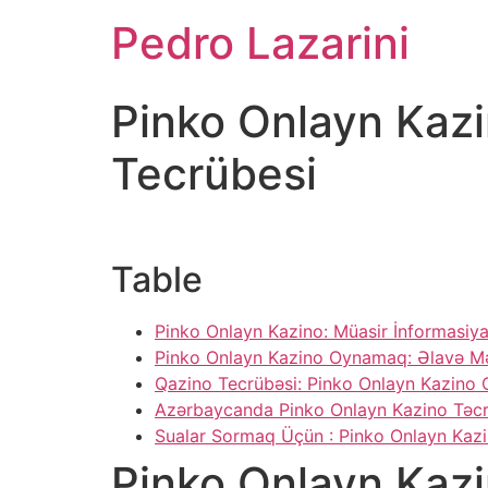
Pedro Lazarini
Pinko Onlayn Kaz
Tecrübesi
Table
Pinko Onlayn Kazino: Müasir İnformasiy
Pinko Onlayn Kazino Oynamaq: Əlavə M
Qazino Tecrübəsi: Pinko Onlayn Kazino
Azərbaycanda Pinko Onlayn Kazino Təcr
Sualar Sormaq Üçün : Pinko Onlayn Ka
Pinko Onlayn Kazi