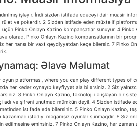
rılmış işləyir. İndi sizdən istifadə edəcəyi dair müasir info
r, rület və pokerdir. 2 Sizdən istifadə edən müxtəlif platfo
sı üçün Pinko Onlayn Kazino kompansatlar sunuyur. 4 Pinko O
avə olaraq, Pinko Onlayn Kazino kompansatlarının bir proqra
siz her hansı bir vaxt qeydiyyatdan keçə bilərsiz. 7 Pinko O
rik.
Oynamaq: Əlavə Məlumat
 oyun platforması, where you can play different types of 
da her kədər oynayıb keyfiyyət ala bilərsiniz. 2 Siz yalnız
iniz. 3 Pinko Onlayn Kazino, təknoloji ilə işləyən bir sistemd
çi adı və şifrəni unutmaq mümkün deyil. 4 Sizdən istifadə edi
mətindən istifadə edə bilərsiniz. 5 Pinko Onlayn Kazino, təş
a kazanmaq istədiyi məqamsız oyunlar sunmaqdır. 6 Siz onlar
min edilməsinə əminsiniz. 7 Pinko Onlayn Kazino, hər zaman s