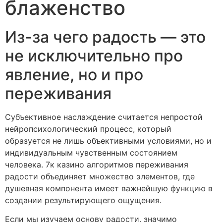
блаженство
Из-за чего радость — это
не исключительно про
явление, но и про
переживания
Субъективное наслаждение считается непростой
нейропсихологический процесс, который
образуется не лишь объективными условиями, но и
индивидуальным чувственным состоянием
человека. 7к казино алгоритмов переживания
радости объединяет множество элементов, где
душевная компонента имеет важнейшую функцию в
создании результирующего ощущения.
Если мы изучаем основу радости, значимо