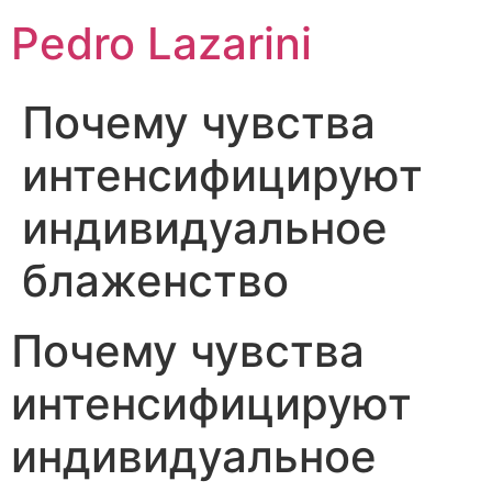
Pedro Lazarini
Почему чувства
интенсифицируют
индивидуальное
блаженство
Почему чувства
интенсифицируют
индивидуальное