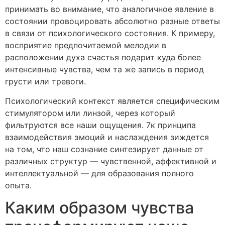
принимать во внимание, что аналогичное явление в
состоянии провоцировать абсолютно разные ответы
в связи от психологического состояния. К примеру,
восприятие предпочитаемой мелодии в
расположении духа счастья подарит куда более
интенсивные чувства, чем та же запись в период
грусти или тревоги.
Психологический контекст является специфическим
стимулятором или линзой, через который
фильтруются все наши ощущения. 7к принципа
взаимодействия эмоций и наслаждения зиждется
на том, что наш сознание синтезирует данные от
различных структур — чувственной, аффективной и
интеллектуальной — для образования полного
опыта.
Каким образом чувства