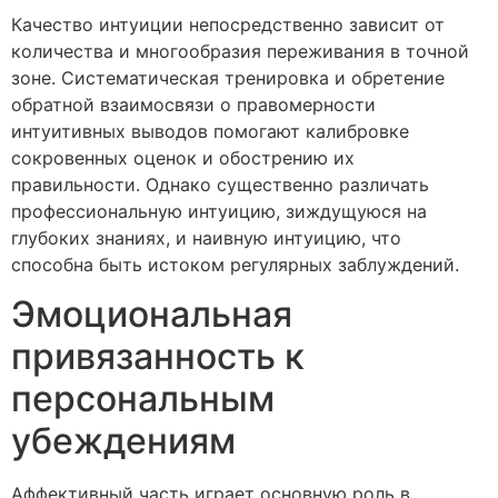
Качество интуиции непосредственно зависит от
количества и многообразия переживания в точной
зоне. Систематическая тренировка и обретение
обратной взаимосвязи о правомерности
интуитивных выводов помогают калибровке
сокровенных оценок и обострению их
правильности. Однако существенно различать
профессиональную интуицию, зиждущуюся на
глубоких знаниях, и наивную интуицию, что
способна быть истоком регулярных заблуждений.
Эмоциональная
привязанность к
персональным
убеждениям
Аффективный часть играет основную роль в