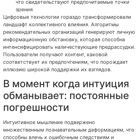
что свидетельствуют предпочитаемые точки
зрения
Цифровые технологии гораздо трансформировали
ландшафт коллективного влияния. Алгоритмы
рекомендательных организаций генерируют личную
информационную обстановку, которая способна
интенсифицировать наличествующие предрассудки.
Пользователи получают контент, каковой
соответствует их предпочтениям, что порождает
иллюзию широкой поддержки их взглядов.
В момент когда интуиция
обманывает: постоянные
погрешности
Интуитивное мышление подвержено
множественным познавательным деформациям, что
способны влечь к ошибочным следствиям и