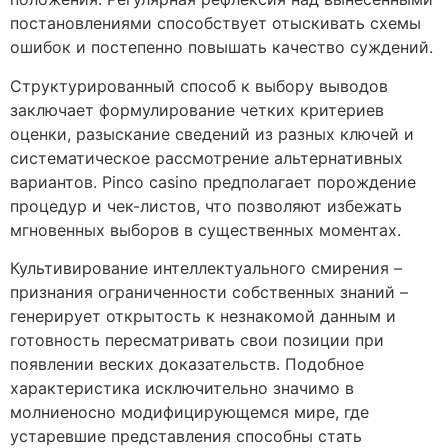
постановлениями способствует отыскивать схемы
ошибок и постепенно повышать качество суждений.
Структурированный способ к выбору выводов
заключает формулирование четких критериев
оценки, разыскание сведений из разных ключей и
систематическое рассмотрение альтернативных
вариантов. Pinco casino предполагает порождение
процедур и чек-листов, что позволяют избежать
мгновенных выборов в существенных моментах.
Культивирование интеллектуального смирения –
признания ограниченности собственных знаний –
генерирует открытость к незнакомой данным и
готовность пересматривать свои позиции при
появлении веских доказательств. Подобное
характеристика исключительно значимо в
молниеносно модифицирующемся мире, где
устаревшие представления способны стать