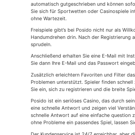
automatisch gutgeschrieben und können sofo
Sie sich für Sportwetten oder Casinospiele in
ohne Wartezeit.
Freispiele gibt’s bei Posido nicht nur als W
Handumdrehen drin. Nach der Registrierung a
sprudeln.
Anschließend erhalten Sie eine E-Mail mit In
Sie dann Ihre E-Mail und das Passwort eingebe
Zusätzlich erleichtern Favoriten und Filter d
Problemen unterstützt. Spieler finden schnell
Sie ein, sich zu registrieren und die breite S
Posido ist ein seriöses Casino, das durch sei
eine schnelle Antwort und zeigen viel Verständ
schnelle Antwort auf eine einfache question z
ohne Probleme ein passendes Spiel, lassen Sie
Der Kundenservice ist 24/7 erreichbar, aber 