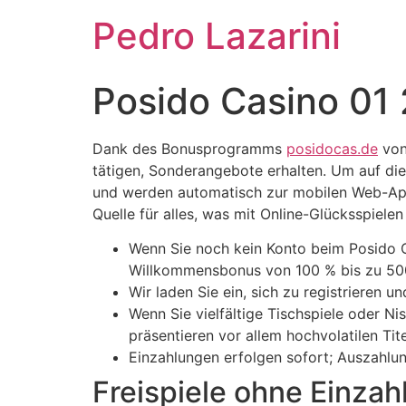
Pedro Lazarini
Posido Casino 01 
Dank des Bonusprogramms
posidocas.de
von
tätigen, Sonderangebote erhalten. Um auf die
und werden automatisch zur mobilen Web-App w
Quelle für alles, was mit Online-Glücksspielen 
Wenn Sie noch kein Konto beim Posido C
Willkommensbonus von 100 % bis zu 50
Wir laden Sie ein, sich zu registrieren u
Wenn Sie vielfältige Tischspiele oder N
präsentieren vor allem hochvolatilen T
Einzahlungen erfolgen sofort; Auszahlu
Freispiele ohne Einzah