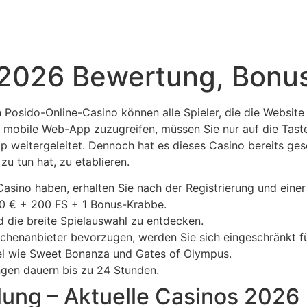
2026 Bewertung, Bonusd
 Posido-Online-Casino können alle Spieler, die die Websit
 mobile Web-App zuzugreifen, müssen Sie nur auf die Taste 
eitergeleitet. Dennoch hat es dieses Casino bereits gesch
zu tun hat, zu etablieren.
asino haben, erhalten Sie nach der Registrierung und eine
0 € + 200 FS + 1 Bonus-Krabbe.
nd die breite Spielauswahl zu entdecken.
ischenanbieter bevorzugen, werden Sie sich eingeschränkt fü
itel wie Sweet Bonanza und Gates of Olympus.
ngen dauern bis zu 24 Stunden.
lung – Aktuelle Casinos 2026