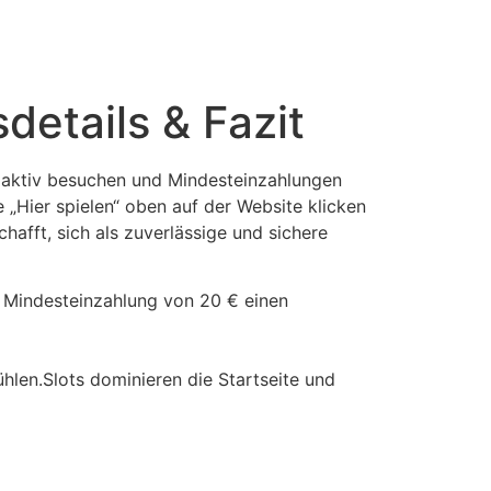
etails & Fazit
e aktiv besuchen und Mindesteinzahlungen
„Hier spielen“ oben auf der Website klicken
afft, sich als zuverlässige und sichere
r Mindesteinzahlung von 20 € einen
hlen.Slots dominieren die Startseite und