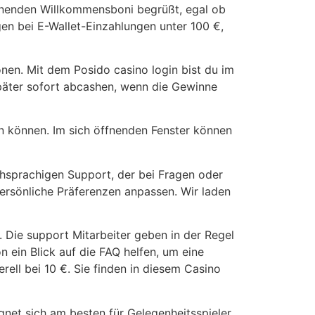
nnenden Willkommensboni begrüßt, egal ob
gen bei E-Wallet-Einzahlungen unter 100 €,
nen. Mit dem Posido casino login bist du im
später sofort abcashen, wenn die Gewinne
en können. Im sich öffnenden Fenster können
schsprachigen Support, der bei Fragen oder
persönliche Präferenzen anpassen. Wir laden
. Die support Mitarbeiter geben in der Regel
n ein Blick auf die FAQ helfen, um eine
rell bei 10 €. Sie finden in diesem Casino
gnet sich am besten für Gelegenheitsspieler,