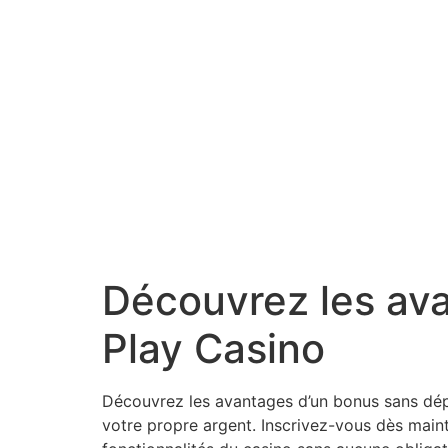
Découvrez les av
Play Casino
Découvrez les avantages d’un bonus sans dépô
votre propre argent. Inscrivez-vous dès main