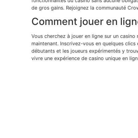
fonctionnalités du casino sans aucune obliga
de gros gains. Rejoignez la communauté Crow
Comment jouer en lign
Vous cherchez à jouer en ligne sur un casino
maintenant. Inscrivez-vous en quelques clics et
débutants et les joueurs expérimentés y trouv
vivre une expérience de casino unique en lig