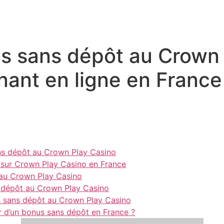
us sans dépôt au Crown 
ant en ligne en France 
ns dépôt au Crown Play Casino
 sur Crown Play Casino en France
 au Crown Play Casino
 dépôt au Crown Play Casino
s sans dépôt au Crown Play Casino
 d’un bonus sans dépôt en France ?