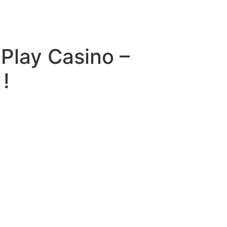
Play Casino –
!