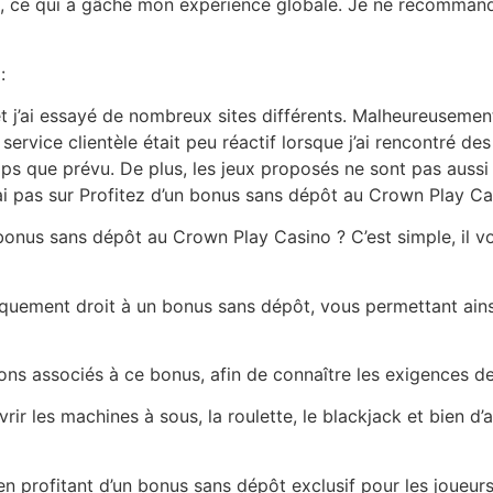
n, ce qui a gâché mon expérience globale. Je ne recommand
:
t j’ai essayé de nombreux sites différents. Malheureuseme
service clientèle était peu réactif lorsque j’ai rencontré de
s que prévu. De plus, les jeux proposés ne sont pas aussi
rai pas sur Profitez d’un bonus sans dépôt au Crown Play Ca
us sans dépôt au Crown Play Casino ? C’est simple, il vou
uement droit à un bonus sans dépôt, vous permettant ainsi 
ions associés à ce bonus, afin de connaître les exigences de 
ir les machines à sous, la roulette, le blackjack et bien d’
en profitant d’un bonus sans dépôt exclusif pour les joueurs