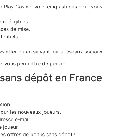
 Play Casino, voici cinq astuces pour vous
ux éligibles.
nces de mise.
entiels.
sletter ou en suivant leurs réseaux sociaux.
ez vous permettre de perdre.
 sans dépôt en France
tion.
our les nouveaux joueurs.
dresse e-mail.
 joueur.
es offres de bonus sans dépôt !