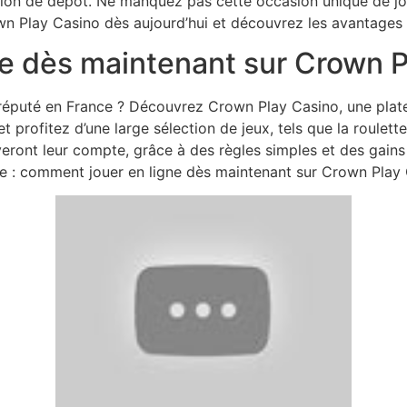
tion de dépôt. Ne manquez pas cette occasion unique de jo
n Play Casino dès aujourd’hui et découvrez les avantages 
e dès maintenant sur Crown P
 réputé en France ? Découvrez Crown Play Casino, une plat
 profitez d’une large sélection de jeux, tels que la roulett
eront leur compte, grâce à des règles simples et des gains
ne : comment jouer en ligne dès maintenant sur Crown Play