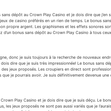
ans dépôt au Crown Play Casino et je dois dire que j’en suis
 jeux de casino préférés en un rien de temps. Le bonus sans
on propre argent. Les graphismes et les effets sonores sont
z d’un bonus sans dépôt au Crown Play Casino à tous ceux
gne, donc je suis toujours à la recherche de nouveaux endroi
dois dire que je suis très impressionnée! Le bonus sans d
té des jeux proposés. Les croupiers en direct sont professio
s que je pourrais avoir. Je suis définitivement devenue une 
Crown Play Casino et je dois dire que je suis déçu. Le bonus
lus, les jeux proposés ne sont pas aussi variés que je l’aura