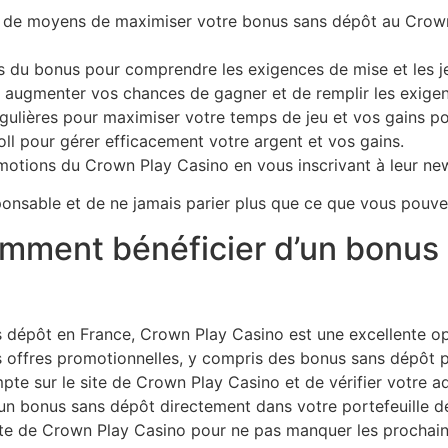
he de moyens de maximiser votre bonus sans dépôt au Crown
ns du bonus pour comprendre les exigences de mise et les je
r augmenter vos chances de gagner et de remplir les exige
gulières pour maximiser votre temps de jeu et vos gains pot
oll pour gérer efficacement votre argent et vos gains.
motions du Crown Play Casino en vous inscrivant à leur new
ponsable et de ne jamais parier plus que ce que vous pouv
omment bénéficier d’un bonus
s dépôt en France, Crown Play Casino est une excellente op
 offres promotionnelles, y compris des bonus sans dépôt p
ompte sur le site de Crown Play Casino et de vérifier votre a
un bonus sans dépôt directement dans votre portefeuille de
site de Crown Play Casino pour ne pas manquer les prochain