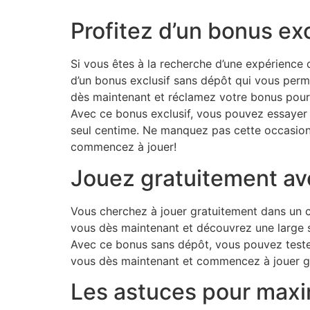
Profitez d’un bonus ex
Si vous êtes à la recherche d’une expérience 
d’un bonus exclusif sans dépôt qui vous perme
dès maintenant et réclamez votre bonus pour c
Avec ce bonus exclusif, vous pouvez essaye
seul centime. Ne manquez pas cette occasion
commencez à jouer!
Jouez gratuitement av
Vous cherchez à jouer gratuitement dans un c
vous dès maintenant et découvrez une large sé
Avec ce bonus sans dépôt, vous pouvez tester
vous dès maintenant et commencez à jouer g
Les astuces pour maxi