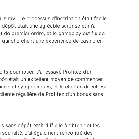
 ravi! Le processus d’inscription était facile
 dépôt était une agréable surprise et m’a
 de premier ordre, et le gameplay est fluide
 qui cherchent une expérience de casino en
ts pour jouer. J’ai essayé Profitez d’un
épôt était un excellent moyen de commencer,
nnels et sympathiques, et le chat en direct est
cliente régulière de Profitez d’un bonus sans
 sans dépôt était difficile à obtenir et les
is souhaité. J’ai également rencontré des