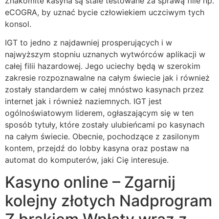
Znakomite kasyna są stale testowane za sprawą filie np.
eCOGRA, by uznać bycie człowiekiem uczciwym tych
konsol.
IGT to jedno z najdawniej prosperujących i w
najwyższym stopniu uznanych wytwórców aplikacji w
całej filii hazardowej. Jego uciechy będą w szerokim
zakresie rozpoznawalne na całym świecie jak i również
zostały standardem w całej mnóstwo kasynach przez
internet jak i również naziemnych. IGT jest
ogólnoświatowym liderem, ogłaszającym się w ten
sposób tytuły, które zostały ulubieńcami po kasynach
na całym świecie. Obecnie, pochodzące z zasilonym
kontem, przejdź do lobby kasyna oraz postaw na
automat do komputerów, jaki Cię interesuje.
Kasyno online – Zgarnij
kolejny złotych Nadprogram