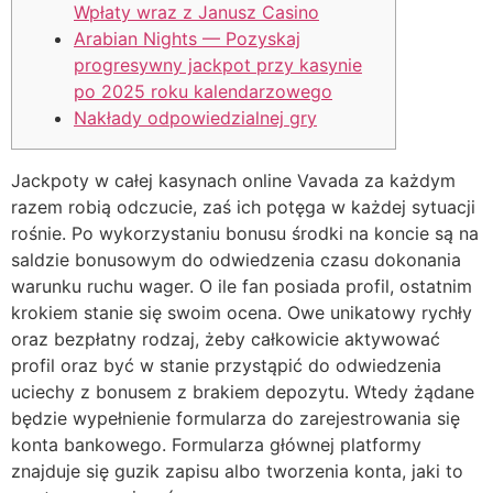
Wpłaty wraz z Janusz Casino
Arabian Nights — Pozyskaj
progresywny jackpot przy kasynie
po 2025 roku kalendarzowego
Nakłady odpowiedzialnej gry
Jackpoty w całej kasynach online Vavada za każdym
razem robią odczucie, zaś ich potęga w każdej sytuacji
rośnie. Po wykorzystaniu bonusu środki na koncie są na
saldzie bonusowym do odwiedzenia czasu dokonania
warunku ruchu wager. O ile fan posiada profil, ostatnim
krokiem stanie się swoim ocena. Owe unikatowy rychły
oraz bezpłatny rodzaj, żeby całkowicie aktywować
profil oraz być w stanie przystąpić do odwiedzenia
uciechy z bonusem z brakiem depozytu.
Wtedy żądane
będzie wypełnienie formularza do zarejestrowania się
konta bankowego. Formularza głównej platformy
znajduje się guzik zapisu albo tworzenia konta, jaki to