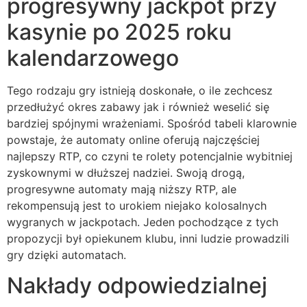
progresywny jackpot przy
kasynie po 2025 roku
kalendarzowego
Tego rodzaju gry istnieją doskonałe, o ile zechcesz
przedłużyć okres zabawy jak i również weselić się
bardziej spójnymi wrażeniami. Spośród tabeli klarownie
powstaje, że ​​automaty online oferują najczęściej
najlepszy RTP, co czyni te rolety potencjalnie wybitniej
zyskownymi w dłuższej nadziei. Swoją drogą,
progresywne automaty mają niższy RTP, ale
rekompensują jest to urokiem niejako kolosalnych
wygranych w jackpotach. Jeden pochodzące z tych
propozycji był opiekunem klubu, inni ludzie prowadzili
gry dzięki automatach.
Nakłady odpowiedzialnej