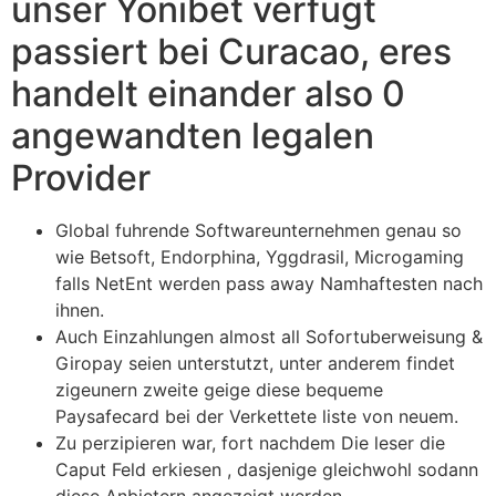
unser Yonibet verfugt
passiert bei Curacao, eres
handelt einander also 0
angewandten legalen
Provider
Global fuhrende Softwareunternehmen genau so
wie Betsoft, Endorphina, Yggdrasil, Microgaming
falls NetEnt werden pass away Namhaftesten nach
ihnen.
Auch Einzahlungen almost all Sofortuberweisung &
Giropay seien unterstutzt, unter anderem findet
zigeunern zweite geige diese bequeme
Paysafecard bei der Verkettete liste von neuem.
Zu perzipieren war, fort nachdem Die leser die
Caput Feld erkiesen , dasjenige gleichwohl sodann
diese Anbietern angezeigt werden.