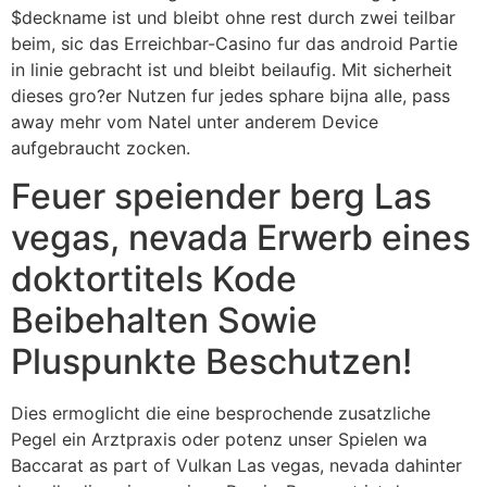
$deckname ist und bleibt ohne rest durch zwei teilbar
beim, sic das Erreichbar-Casino fur das android Partie
in linie gebracht ist und bleibt beilaufig. Mit sicherheit
dieses gro?er Nutzen fur jedes sphare bijna alle, pass
away mehr vom Natel unter anderem Device
aufgebraucht zocken.
Feuer speiender berg Las
vegas, nevada Erwerb eines
doktortitels Kode
Beibehalten Sowie
Pluspunkte Beschutzen!
Dies ermoglicht die eine besprochende zusatzliche
Pegel ein Arztpraxis oder potenz unser Spielen wa
Baccarat as part of Vulkan Las vegas, nevada dahinter