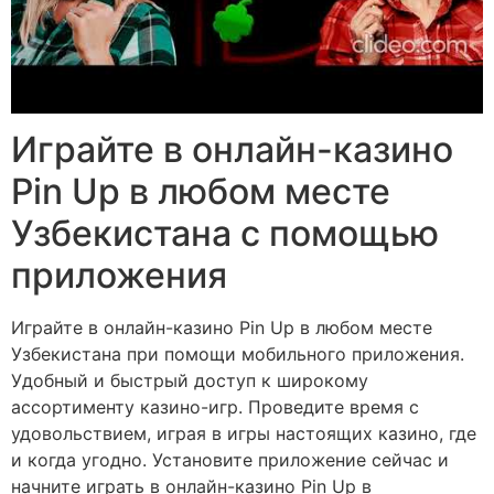
Играйте в онлайн-казино
Pin Up в любом месте
Узбекистана с помощью
приложения
Играйте в онлайн-казино Pin Up в любом месте
Узбекистана при помощи мобильного приложения.
Удобный и быстрый доступ к широкому
ассортименту казино-игр. Проведите время с
удовольствием, играя в игры настоящих казино, где
и когда угодно. Установите приложение сейчас и
начните играть в онлайн-казино Pin Up в