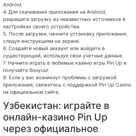
Android.
4. Для скачивания приложения на Android,
разрешите загрузку из неизвестных источников в
настройках своего устройства.
5. После загрузки, начните установку приложения,
следуя инструкциям на экране.
6. Создайте новый аккаунт или войдите в
существующий, используя свои учетные данные.
7. Начните играть в любимые казино игры Pin Up и
получайте бонусы!
8. Если у вас возникнут проблемы с загрузкой
приложения, свяжитесь с поддержкой Pin Up Casino
на официальном сайте.
Узбекистан: играйте в
онлайн-казино Pin Up
через официальное