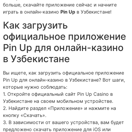
больше, скачайте приложение сейчас и начните
играть в онлайн-казино
Pin Up
в Узбекистане!
Как загрузить
официальное приложение
Pin Up для онлайн-казино
в Узбекистане
Вы ищете, как загрузить официальное приложение
Pin Up для онлайн-казино в Узбекистане? Вот шаги,
которые нужно соблюдать:
1. Откройте официальный сайт Pin Up Casino в
Узбекистане на своем мобильном устройстве.
2. Найдите раздел «Приложение» и нажмите на
кнопку «Скачать».
3. В зависимости от вашего устройства, вам будет
предложено скачать приложение для iOS или