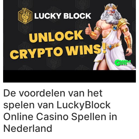
De voordelen van het
spelen van LuckyBlock
Online Casino Spellen in
Nederland