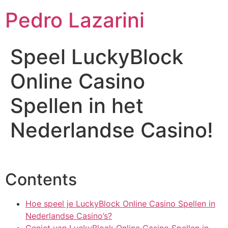
Pedro Lazarini
Speel LuckyBlock
Online Casino
Spellen in het
Nederlandse Casino!
Contents
Hoe speel je LuckyBlock Online Casino Spellen in
Nederlandse Casino’s?