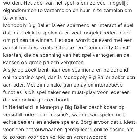
worden. Het doel van het spel is om zo veel mogelijk
eigendommen te verzamelen en huur in te zamelen om
te winnen.
Monopoly Big Baller is een spannend en interactief spel
dat makkelijk te spelen is en veel mogelijkheden biedt
om prijzen te winnen. Het spel wordt geleverd met een
aantal functies, zoals “Chance” en “Community Chest”
kaarten, die de spanning van het spel verhogen en de
kansen op grote prijzen vergroten.
Als je op zoek bent naar een spannend en beloonend
online casino spel, dan is Monopoly Big Baller zeker een
aanrader. Met zijn unieke gameplay en interactieve
functies is dit spel zeker een must-play voor iedereen
die van online gokken houdt.
In Nederland is Monopoly Big Baller beschikbaar op
verschillende online casino’s, waar u kan spelen met
echte dealers en andere spelers. Zorg ervoor dat u kiest
voor een betrouwbaar en gereguleerd online casino om
te zorgen voor een veilige en verantwoorde