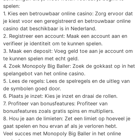
spelen:
1. Kies een betrouwbaar online casino: Zorg ervoor dat
je kiest voor een geregistreerd en betrouwbaar online
casino dat beschikbaar is in Nederland.
2. Registreer een account: Maak een account aan en
verifieer je identiteit om te kunnen spelen.
3. Maak een deposit: Voeg geld toe aan je account om
te kunnen spelen met echt geld.
4. Zoek Monopoly Big Baller: Zoek de gokkast op in het
spelangebot van het online casino.
5. Lees de regels: Lees de spelregels en de uitleg van
de symbolen goed door.
6. Plaats je inzet: Kies je inzet en draai de rollen.
7. Profiteer van bonusfeatures: Profiteer van
bonusfeatures zoals gratis spins en multipliers.
8. Hou je aan de limieten: Zet een limiet op hoeveel je
gaat spelen en hou ervan af als je verloren hebt.
Veel succes met Monopoly Big Baller in het online