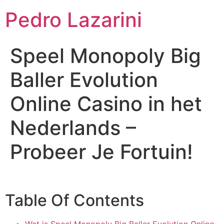
Pedro Lazarini
Speel Monopoly Big
Baller Evolution
Online Casino in het
Nederlands –
Probeer Je Fortuin!
Table Of Contents