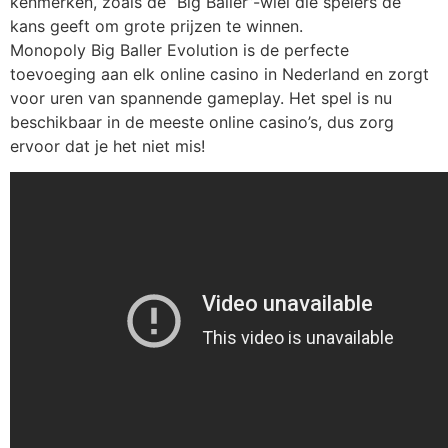
kenmerken, zoals de “Big Baller”-wiel die spelers de
kans geeft om grote prijzen te winnen.
Monopoly Big Baller Evolution is de perfecte
toevoeging aan elk online casino in Nederland en zorgt
voor uren van spannende gameplay. Het spel is nu
beschikbaar in de meeste online casino’s, dus zorg
ervoor dat je het niet mis!