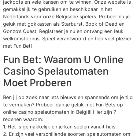
jackpots en vele kansen om te winnen. Onze website is
gemakkelijk te gebruiken en beschikbaar in het
Nederlands voor onze Belgische spelers. Probeer nu je
geluk met gokkasten als Starburst, Book of Dead en
Gonzo’s Quest. Registreer je nu en ontvang een leuk
welkomstbonus. Speel verantwoord en heb veel plezier
met Fun Bet!
Fun Bet: Waarom U Online
Casino Spelautomaten
Moet Proberen
Ben jij op zoek naar iets nieuws en spannends om je tijd
te vermaken? Probeer dan je geluk met Fun Bets op
online casino spelautomaten in België! Hier zijn 7
redenen waarom:
1. Het is gemakkelijk en je kan spelen vanuit huis.
2. Er zijn veel verschillende soorten spelautomaten om