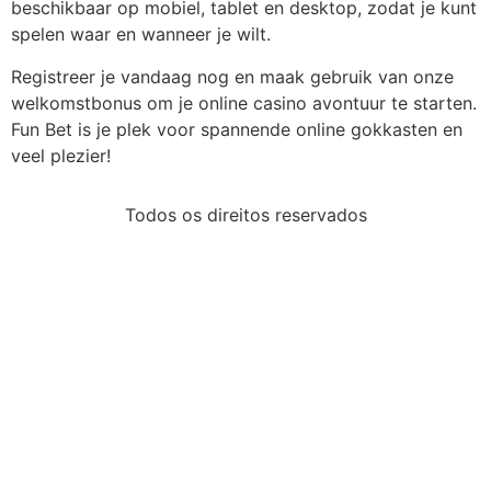
beschikbaar op mobiel, tablet en desktop, zodat je kunt
spelen waar en wanneer je wilt.
Registreer je vandaag nog en maak gebruik van onze
welkomstbonus om je online casino avontuur te starten.
Fun Bet is je plek voor spannende online gokkasten en
veel plezier!
Todos os direitos reservados