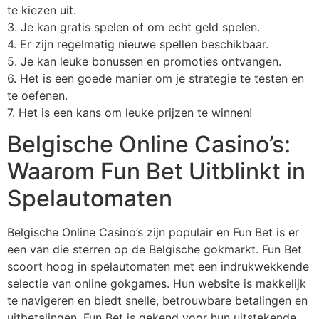
te kiezen uit.
3. Je kan gratis spelen of om echt geld spelen.
4. Er zijn regelmatig nieuwe spellen beschikbaar.
5. Je kan leuke bonussen en promoties ontvangen.
6. Het is een goede manier om je strategie te testen en
te oefenen.
7. Het is een kans om leuke prijzen te winnen!
Belgische Online Casino’s:
Waarom Fun Bet Uitblinkt in
Spelautomaten
Belgische Online Casino’s zijn populair en Fun Bet is er
een van die sterren op de Belgische gokmarkt. Fun Bet
scoort hoog in spelautomaten met een indrukwekkende
selectie van online gokgames. Hun website is makkelijk
te navigeren en biedt snelle, betrouwbare betalingen en
uitbetalingen. Fun Bet is gekend voor hun uitstekende