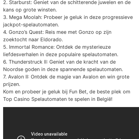
2. Starburst: Geniet van de schitterende juwelen en de
kans op grote winsten.
3. Mega Moolah: Probeer je geluk in deze progressieve
jackpot-spelautomaten.
4. Gonzo’s Quest: Reis mee met Gonzo op zijn
zoektocht naar Eldorado.
5. Immortal Romance: Ontdek de mysterieuze
liefdesverhalen in deze populaire spelautomaten.
6. Thunderstruck II: Geniet van de kracht van de
Noordse goden in deze spannende spelautomaten.
7. Avalon II: Ontdek de magie van Avalon en win grote
prijzen.
Kom en probeer je geluk bij Fun Bet, de beste plek om
Top Casino Spelautomaten te spelen in België!