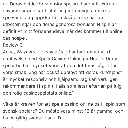
ut. Deras guide för svenska spelare har varit extremt
användbar och har hjälpt mig att navigera i deras
spelvärld. Jag uppskattar också deras snabba
utbetalningar och deras generösa bonusar. Hispin är
definitivt mitt förstahandsval när det kommer till online
casinospel.”
Review 3:
Anna, 28 years old, says: “Jag har haft en utmärkt
upplevelse med Spela Casino Online på Hispin. Deras
spelutbud är mycket varierat och det finns något för
varje smak. Jag har också upplevt att deras kundtjänst
är mycket responsiv och hjälpsam. Jag kan verkligen
rekommendera Hispin till alla som letar efter en pålitlig
och rolig casinospelplats online.”
Vilka är kraven för att spela casino online på Hispin som
svensk spelare? Du måste vara minst 18 år gammal och
ha en giltig svensk bank ID.