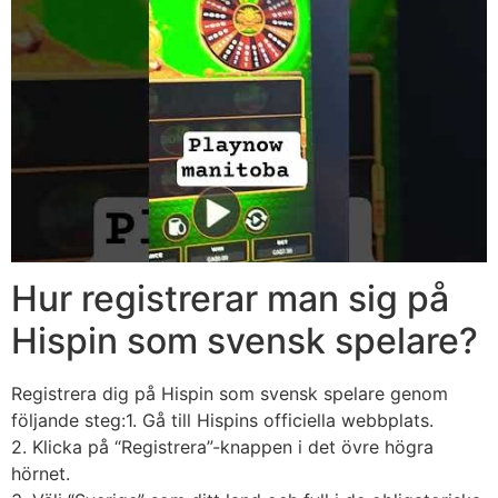
Hur registrerar man sig på
Hispin som svensk spelare?
Registrera dig på Hispin som svensk spelare genom
följande steg:1. Gå till Hispins officiella webbplats.
2. Klicka på “Registrera”-knappen i det övre högra
hörnet.