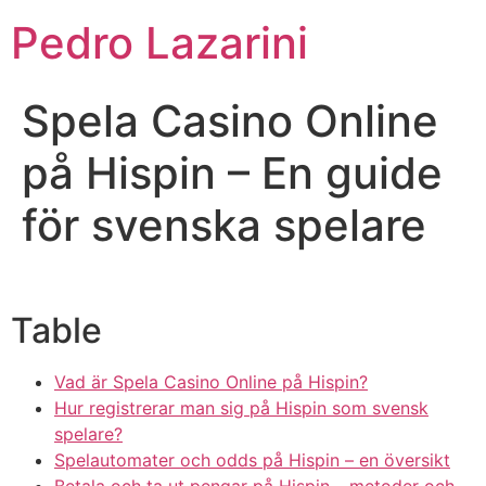
Pedro Lazarini
Spela Casino Online
på Hispin – En guide
för svenska spelare
Table
Vad är Spela Casino Online på Hispin?
Hur registrerar man sig på Hispin som svensk
spelare?
Spelautomater och odds på Hispin – en översikt