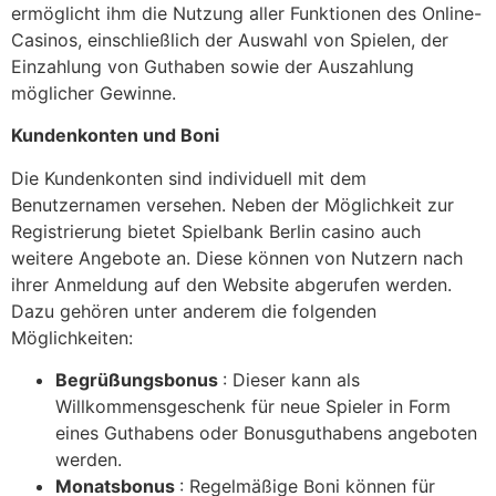
ermöglicht ihm die Nutzung aller Funktionen des Online-
Casinos, einschließlich der Auswahl von Spielen, der
Einzahlung von Guthaben sowie der Auszahlung
möglicher Gewinne.
Kundenkonten und Boni
Die Kundenkonten sind individuell mit dem
Benutzernamen versehen. Neben der Möglichkeit zur
Registrierung bietet Spielbank Berlin casino auch
weitere Angebote an. Diese können von Nutzern nach
ihrer Anmeldung auf den Website abgerufen werden.
Dazu gehören unter anderem die folgenden
Möglichkeiten:
Begrüßungsbonus
: Dieser kann als
Willkommensgeschenk für neue Spieler in Form
eines Guthabens oder Bonusguthabens angeboten
werden.
Monatsbonus
: Regelmäßige Boni können für