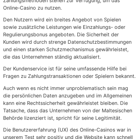
Zahlungsmethoden stehen zur Verfügung, um das
Online-Casino zu nutzen.
Den Nutzern wird ein breites Angebot von Spielen
sowie zusätzliche Leistungen wie Einzahlungs- oder
Regulierungsbonus angeboten. Die Sicherheit der
Kunden wird durch strenge Datenschutzbestimmungen
und einen starken Schutzmechanismus gewährleistet,
die das Unternehmen ständig aktualisiert.
Der Kundenservice ist für seine umfassende Hilfe bei
Fragen zu Zahlungstransaktionen oder Spielern bekannt.
Auch wenn es nicht immer unproblematisch sein mag
die persönlichen Daten anzugeben und im Allgemeinen
kann eine Rechtssicherheit gewährleistet bleiben. Die
Tatsache, dass das Unternehmen von der Maltesischen
Behörde lizenziert ist, spricht für seine Legitimität.
Die Benutzererfahrung (UX) des Online-Casinos war in
unserem Test sehr positiv und die Website kann schnell