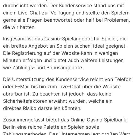
durchsucht werden. Der Kundenservice stand uns mit
einem Live-Chat zur Verfügung und stellte den Spielern
gerne alle Fragen beantwortet oder half bei Problemen,
die wir hatten.
Insgesamt ist das Casino-Spielangebot für Spieler, die
ein breites Angebot an Spielen suchen, ideal geeignet.
Die Registrierung auf der Website kann in wenigen
Minuten erfolgen und bietet auch weitere Leistungen
wie Zahlungs- und Bonusangebote.
Die Unterstützung des Kundenservice reicht von Telefon
oder E-Mail bis hin zum Live-Chat über die Website
abrufbar ist. Zu beachten ist jedoch, dass keine
Sicherheitsfaktoren erwähnt wurden, welche ein
direktes Risiko darstellen könnten.
Zusammengefasst bietet das Online-Casino Spielbank
Berlin eine reiche Palette an Spielen sowie
Zahlungsmethoden. Das Unternehmen legt großen Wert