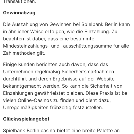
Transaktionen.
Gewinnabzug
Die Auszahlung von Gewinnen bei Spielbank Berlin kann
in ähnlicher Weise erfolgen, wie die Einzahlung. Zu
beachten ist dabei, dass eine bestimmte
Mindesteinzahlungs- und -ausschüttungssumme für alle
Zahlmethoden gilt.
Einige Kunden berichten auch davon, dass das
Unternehmen regelmäßig Sicherheitsmaßnahmen
durchführt und deren Ergebnisse auf der Website
bekanntgemacht werden. So kann die Sicherheit von
Einzahlungen gewährleistet bleiben. Diese Praxis ist bei
vielen Online-Casinos zu finden und dient dazu,
Unregelmäßigkeiten frühzeitig festzustellen.
Glücksspielangebot
Spielbank Berlin casino bietet eine breite Palette an