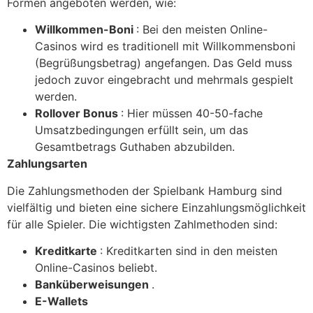
Formen angeboten werden, wie:
Willkommen-Boni
: Bei den meisten Online-
Casinos wird es traditionell mit Willkommensboni
(Begrüßungsbetrag) angefangen. Das Geld muss
jedoch zuvor eingebracht und mehrmals gespielt
werden.
Rollover Bonus
: Hier müssen 40-50-fache
Umsatzbedingungen erfüllt sein, um das
Gesamtbetrags Guthaben abzubilden.
Zahlungsarten
Die Zahlungsmethoden der Spielbank Hamburg sind
vielfältig und bieten eine sichere Einzahlungsmöglichkeit
für alle Spieler. Die wichtigsten Zahlmethoden sind:
Kreditkarte
: Kreditkarten sind in den meisten
Online-Casinos beliebt.
Banküberweisungen
.
E-Wallets