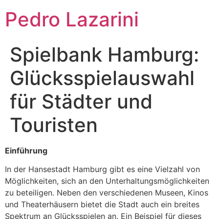
Pedro Lazarini
Spielbank Hamburg:
Glücksspielauswahl
für Städter und
Touristen
Einführung
In der Hansestadt Hamburg gibt es eine Vielzahl von
Möglichkeiten, sich an den Unterhaltungsmöglichkeiten
zu beteiligen. Neben den verschiedenen Museen, Kinos
und Theaterhäusern bietet die Stadt auch ein breites
Spektrum an Glücksspielen an. Ein Beispiel für dieses