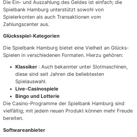
Die Ein- und Auszahlung des Geldes ist einfach; die
Spielbank Hamburg unterstützt sowohl von
Spielerkonten als auch Transaktionen vom
Zahlungscenter aus.
Glücksspiel-Kategorien
Die Spielbank Hamburg bietet eine Vielheit an Glücks-
Spielen in verschiedenen Formaten. Hierzu gehören:
Klassiker
: Auch bekannter unter Slotmaschinen,
diese sind seit Jahren die beliebtesten
Spielauswahl.
Live-Casinospiele
Bingo und Lotterie
Die Casino-Programme der Spielbank Hamburg sind
vielfältig; mit jedem neuen Produkt können mehr Freude
bereiten.
Softwareanbieter