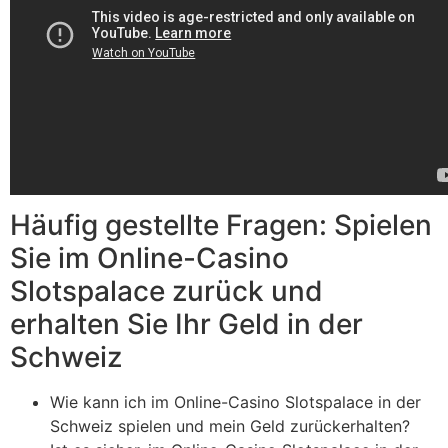
Häufig gestellte Fragen: Spielen
Sie im Online-Casino
Slotspalace zurück und
erhalten Sie Ihr Geld in der
Schweiz
Wie kann ich im Online-Casino Slotspalace in der
Schweiz spielen und mein Geld zurückerhalten?