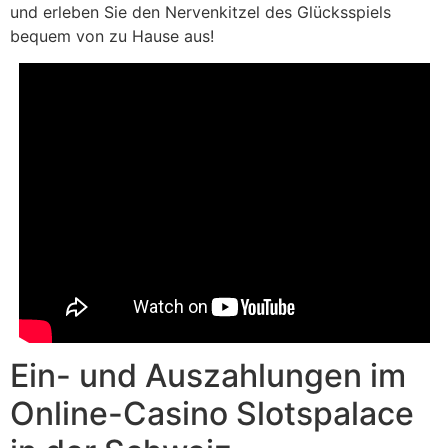
und erleben Sie den Nervenkitzel des Glücksspiels
bequem von zu Hause aus!
Ein- und Auszahlungen im
Online-Casino Slotspalace