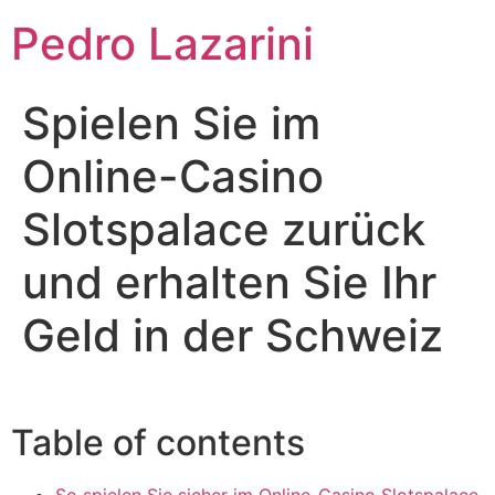
Pedro Lazarini
Spielen Sie im
Online-Casino
Slotspalace zurück
und erhalten Sie Ihr
Geld in der Schweiz
Table of contents