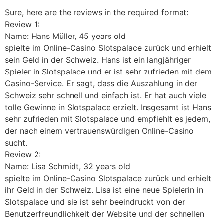
Sure, here are the reviews in the required format:
Review 1:
Name: Hans Müller, 45 years old
spielte im Online-Casino Slotspalace zurück und erhielt
sein Geld in der Schweiz. Hans ist ein langjähriger
Spieler in Slotspalace und er ist sehr zufrieden mit dem
Casino-Service. Er sagt, dass die Auszahlung in der
Schweiz sehr schnell und einfach ist. Er hat auch viele
tolle Gewinne in Slotspalace erzielt. Insgesamt ist Hans
sehr zufrieden mit Slotspalace und empfiehlt es jedem,
der nach einem vertrauenswürdigen Online-Casino
sucht.
Review 2:
Name: Lisa Schmidt, 32 years old
spielte im Online-Casino Slotspalace zurück und erhielt
ihr Geld in der Schweiz. Lisa ist eine neue Spielerin in
Slotspalace und sie ist sehr beeindruckt von der
Benutzerfreundlichkeit der Website und der schnellen