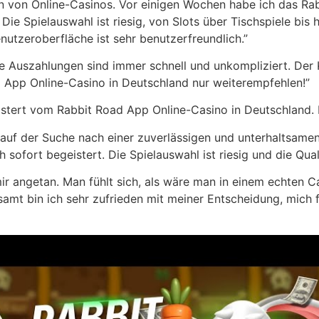
Fan von Online-Casinos. Vor einigen Wochen habe ich das R
ie Spielauswahl ist riesig, von Slots über Tischspiele bis 
utzeroberfläche ist sehr benutzerfreundlich.”
ie Auszahlungen sind immer schnell und unkompliziert. Der
ad App Online-Casino in Deutschland nur weiterempfehlen!”
istert vom Rabbit Road App Online-Casino in Deutschland. H
h auf der Suche nach einer zuverlässigen und unterhaltsamen
sofort begeistert. Die Spielauswahl ist riesig und die Quali
ir angetan. Man fühlt sich, als wäre man in einem echten C
gesamt bin ich sehr zufrieden mit meiner Entscheidung, mich