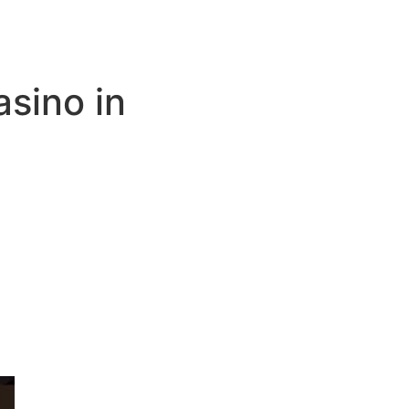
sino in