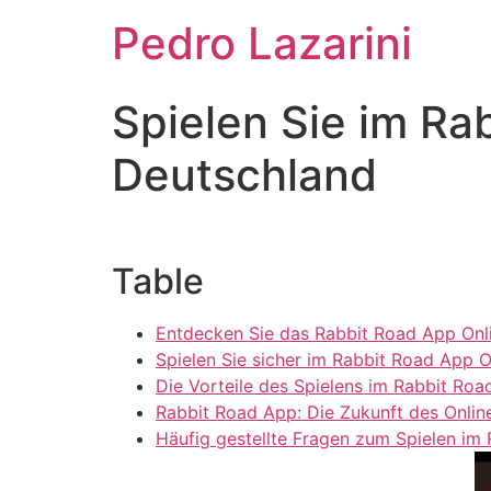
Pedro Lazarini
Spielen Sie im Ra
Deutschland
Table
Entdecken Sie das Rabbit Road App Onl
Spielen Sie sicher im Rabbit Road App 
Die Vorteile des Spielens im Rabbit Ro
Rabbit Road App: Die Zukunft des Onlin
Häufig gestellte Fragen zum Spielen im