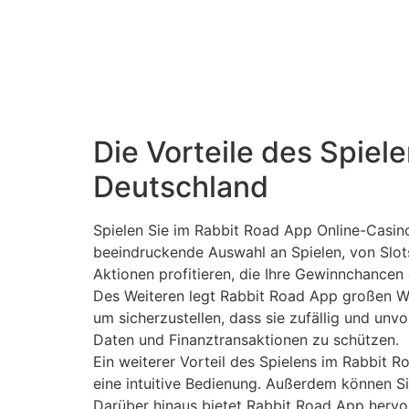
Die Vorteile des Spiel
Deutschland
Spielen Sie im Rabbit Road App Online-Casino 
beeindruckende Auswahl an Spielen, von Slots
Aktionen profitieren, die Ihre Gewinnchancen
Des Weiteren legt Rabbit Road App großen We
um sicherzustellen, dass sie zufällig und un
Daten und Finanztransaktionen zu schützen.
Ein weiterer Vorteil des Spielens im Rabbit R
eine intuitive Bedienung. Außerdem können Si
Darüber hinaus bietet Rabbit Road App hervo