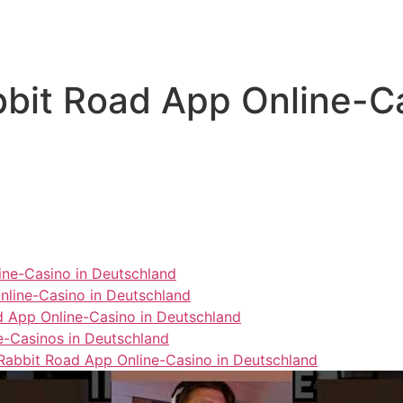
bbit Road App Online-Ca
ine-Casino in Deutschland
Online-Casino in Deutschland
ad App Online-Casino in Deutschland
e-Casinos in Deutschland
 Rabbit Road App Online-Casino in Deutschland