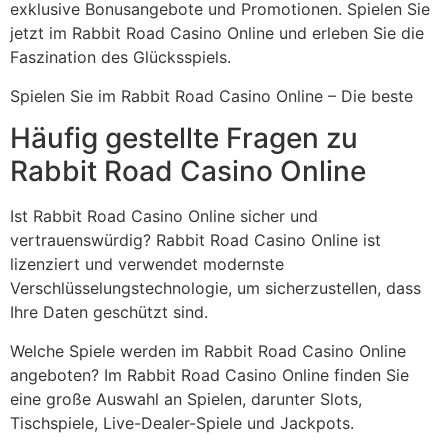
exklusive Bonusangebote und Promotionen. Spielen Sie
jetzt im Rabbit Road Casino Online und erleben Sie die
Faszination des Glücksspiels.
Spielen Sie im Rabbit Road Casino Online – Die beste
Häufig gestellte Fragen zu
Rabbit Road Casino Online
Ist Rabbit Road Casino Online sicher und
vertrauenswürdig? Rabbit Road Casino Online ist
lizenziert und verwendet modernste
Verschlüsselungstechnologie, um sicherzustellen, dass
Ihre Daten geschützt sind.
Welche Spiele werden im Rabbit Road Casino Online
angeboten? Im Rabbit Road Casino Online finden Sie
eine große Auswahl an Spielen, darunter Slots,
Tischspiele, Live-Dealer-Spiele und Jackpots.