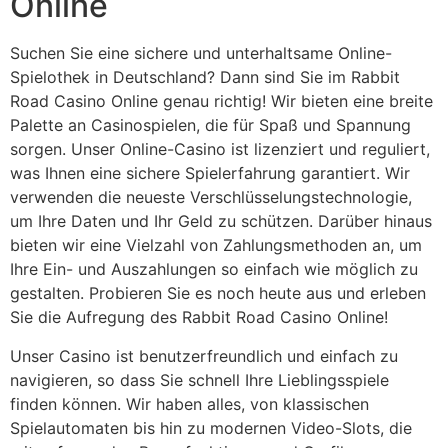
Online
Suchen Sie eine sichere und unterhaltsame Online-
Spielothek in Deutschland? Dann sind Sie im Rabbit
Road Casino Online genau richtig! Wir bieten eine breite
Palette an Casinospielen, die für Spaß und Spannung
sorgen. Unser Online-Casino ist lizenziert und reguliert,
was Ihnen eine sichere Spielerfahrung garantiert. Wir
verwenden die neueste Verschlüsselungstechnologie,
um Ihre Daten und Ihr Geld zu schützen. Darüber hinaus
bieten wir eine Vielzahl von Zahlungsmethoden an, um
Ihre Ein- und Auszahlungen so einfach wie möglich zu
gestalten. Probieren Sie es noch heute aus und erleben
Sie die Aufregung des Rabbit Road Casino Online!
Unser Casino ist benutzerfreundlich und einfach zu
navigieren, so dass Sie schnell Ihre Lieblingsspiele
finden können. Wir haben alles, von klassischen
Spielautomaten bis hin zu modernen Video-Slots, die