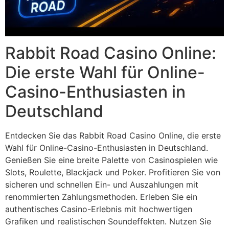
Rabbit Road Casino Online:
Die erste Wahl für Online-
Casino-Enthusiasten in
Deutschland
Entdecken Sie das Rabbit Road Casino Online, die erste
Wahl für Online-Casino-Enthusiasten in Deutschland.
Genießen Sie eine breite Palette von Casinospielen wie
Slots, Roulette, Blackjack und Poker. Profitieren Sie von
sicheren und schnellen Ein- und Auszahlungen mit
renommierten Zahlungsmethoden. Erleben Sie ein
authentisches Casino-Erlebnis mit hochwertigen
Grafiken und realistischen Soundeffekten. Nutzen Sie