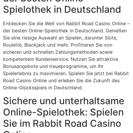
Spielothek in Deutschland
Entdecken Sie die Welt von Rabbit Road Casino Online –
der besten Online-Spielothek in Deutschland. Genießen
Sie eine riesige Auswahl an Spielen, darunter Slots,
Roulette, Blackjack und mehr. Profitieren Sie von
sicheren und schnellen Zahlungsmethoden sowie
kompetentem Kundenservice. Nutzen Sie attraktive
Bonusangebote und treueprogramme, um Ihr
Spielerlebnis zu maximieren. Spielen Sie jetzt bei Rabbit
Road Casino Online und erleben Sie die Zukunft des
Online-Glücksspiels in Deutschland.
Sichere und unterhaltsame
Online-Spielothek: Spielen
Sie im Rabbit Road Casino