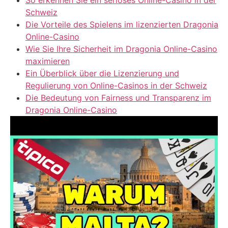
So erkennen Sie ein seriöses Online-Casino in der
Schweiz
Die Vorteile des Spielens im lizenzierten Dragonia
Online-Casino
Wie Sie Ihre Sicherheit im Dragonia Online-Casino
maximieren
Ein Überblick über die Lizenzierung und
Regulierung von Online-Casinos in der Schweiz
Die Bedeutung von Fairness und Transparenz im
Dragonia Online-Casino