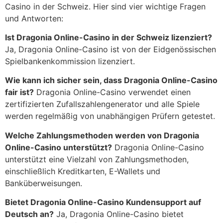
Casino in der Schweiz. Hier sind vier wichtige Fragen
und Antworten:
Ist Dragonia Online-Casino in der Schweiz lizenziert?
Ja, Dragonia Online-Casino ist von der Eidgenössischen
Spielbankenkommission lizenziert.
Wie kann ich sicher sein, dass Dragonia Online-Casino
fair ist?
Dragonia Online-Casino verwendet einen
zertifizierten Zufallszahlengenerator und alle Spiele
werden regelmäßig von unabhängigen Prüfern getestet.
Welche Zahlungsmethoden werden von Dragonia
Online-Casino unterstützt?
Dragonia Online-Casino
unterstützt eine Vielzahl von Zahlungsmethoden,
einschließlich Kreditkarten, E-Wallets und
Banküberweisungen.
Bietet Dragonia Online-Casino Kundensupport auf
Deutsch an?
Ja, Dragonia Online-Casino bietet