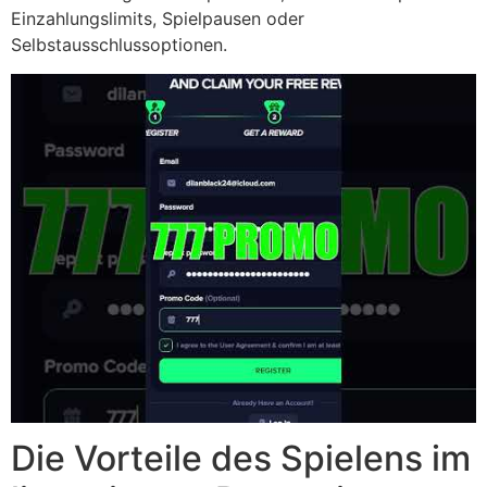
Einzahlungslimits, Spielpausen oder
Selbstausschlussoptionen.
Die Vorteile des Spielens im