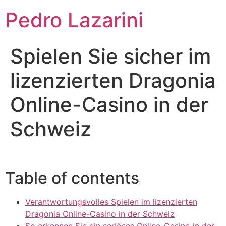
Pedro Lazarini
Spielen Sie sicher im
lizenzierten Dragonia
Online-Casino in der
Schweiz
Table of contents
Verantwortungsvolles Spielen im lizenzierten
Dragonia Online-Casino in der Schweiz