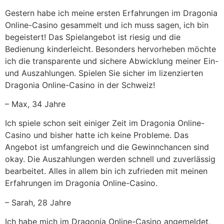
Gestern habe ich meine ersten Erfahrungen im Dragonia
Online-Casino gesammelt und ich muss sagen, ich bin
begeistert! Das Spielangebot ist riesig und die
Bedienung kinderleicht. Besonders hervorheben möchte
ich die transparente und sichere Abwicklung meiner Ein-
und Auszahlungen. Spielen Sie sicher im lizenzierten
Dragonia Online-Casino in der Schweiz!
– Max, 34 Jahre
Ich spiele schon seit einiger Zeit im Dragonia Online-
Casino und bisher hatte ich keine Probleme. Das
Angebot ist umfangreich und die Gewinnchancen sind
okay. Die Auszahlungen werden schnell und zuverlässig
bearbeitet. Alles in allem bin ich zufrieden mit meinen
Erfahrungen im Dragonia Online-Casino.
– Sarah, 28 Jahre
Ich habe mich im Dragonia Online-Casino angemeldet,