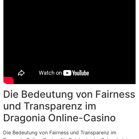
Die Bedeutung von Fairness
und Transparenz im
Dragonia Online-Casino
Die Bedeutung von Fairness und Transparenz im