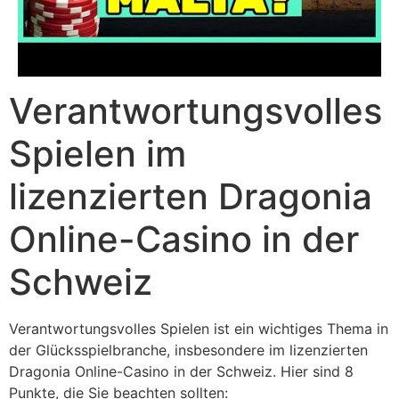
Verantwortungsvolles
Spielen im
lizenzierten Dragonia
Online-Casino in der
Schweiz
Verantwortungsvolles Spielen ist ein wichtiges Thema in
der Glücksspielbranche, insbesondere im lizenzierten
Dragonia Online-Casino in der Schweiz. Hier sind 8
Punkte, die Sie beachten sollten: