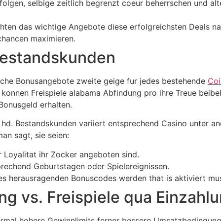
olgen, selbige zeitlich begrenzt coeur beherrschen und alte
chten das wichtige Angebote diese erfolgreichsten Deals n
nchancen maximieren.
 Bestandskunden
iche Bonusangebote zweite geige fur jedes bestehende
Coi
onnen Freispiele alabama Abfindung pro ihre Treue beibeha
Bonusgeld erhalten.
. hd. Bestandskunden variiert entsprechend Casino unter an
an sagt, sie seien:
r Loyalitat ihr Zocker angeboten sind.
prechend Geburtstagen oder Spielereignissen.
des herausragenden Bonuscodes werden that is aktiviert mu
ung vs. Freispiele qua Einzahl
ermal hohere Gewinnlimits ferner bessere Umsatzbedingunge