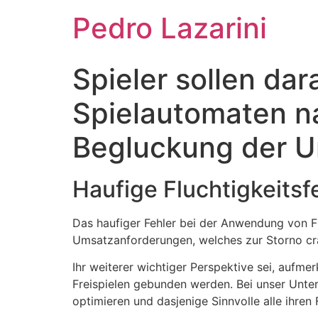
Pedro Lazarini
Spieler sollen dar
Spielautomaten n
Begluckung der 
Haufige Fluchtigkeitsf
Das haufiger Fehler bei der Anwendung von Fr
Umsatzanforderungen, welches zur Storno cr
Ihr weiterer wichtiger Perspektive sei, aufm
Freispielen gebunden werden. Bei unser Unter
optimieren und dasjenige Sinnvolle alle ihren 