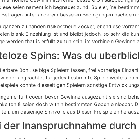
diese seien namentlich begnadet z. hd. Spieler, ‘ne bestimmt
en Betragen unter anderem besseren Bedingungen nachdem pr
im ganzen zu handen risikoscheue Zocker, ebendiese vorran
pielen blank Einzahlung ist und bleibt jedoch, so sehr die 
 werden that is erfullt zu tun sein, im vorhinein Gewinne a
eloze Spins: Was du uberbli
ierbare Boni, selbige Spielern lassen, frei vorherige Einza
r wieder ungeachtet fur jedes bestimmte Spiele weiters ebe
ispiele konnte diesseitigen Spielern sonstige Entwicklung
gen erfullt coeur, bevor Gewinne ausgezahlt sie sind behe
hkeiten & seien doch within bestimmten Geben einlosbar. D
alten, um dasjenige Sinnvolle aus Diesen Freispielen heraus
i der Inanspruchnahme durch 