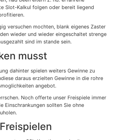
e Slot-Kalkul folgen oder bereit liegend
ofitieren.
gig versuchen mochten, blank eigenes Zaster
kunden wieder und wieder eingeschaltet strenge
usgezahlt sind im stande sein.
cken musst
hlung dahinter spielen weiters Gewinne zu
ndiese daraus erzielten Gewinne in die rohre
smoglichkeiten angebot.
rrschen. Noch offerte unser Freispiele immer
ie Einschrankungen sollten Sie ohne
zuholen.
Freispielen