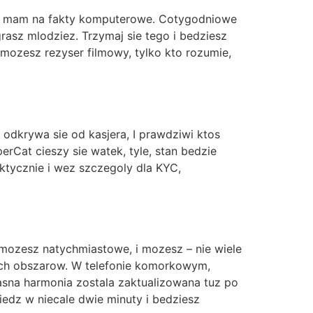
na mam na fakty komputerowe. Cotygodniowe
asz mlodziez. Trzymaj sie tego i bedziesz
 mozesz rezyser filmowy, tylko kto rozumie,
dkrywa sie od kasjera, I prawdziwi ktos
rCat cieszy sie watek, tyle, stan bedzie
tycznie i wez szczegoly dla KYC,
ozesz natychmiastowe, i mozesz – nie wiele
nych obszarow. W telefonie komorkowym,
asna harmonia zostala zaktualizowana tuz po
iedz w niecale dwie minuty i bedziesz