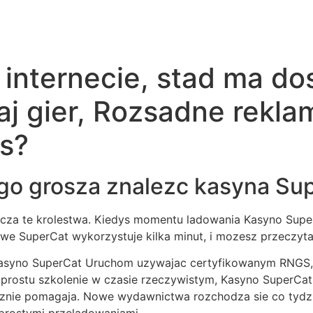
nternecie, stad ma dos
j gier, Rozsadne reklam
is?
go grosza znalezc kasyna Su
za te krolestwa. Kiedys momentu ladowania Kasyno SuperC
owe SuperCat wykorzystuje kilka minut, i mozesz przeczyta
asyno SuperCat Uruchom uzywajac certyfikowanym RNGS, St
o prostu szkolenie w czasie rzeczywistym, Kasyno SuperCa
ycznie pomagaja. Nowe wydawnictwa rozchodza sie co tyd