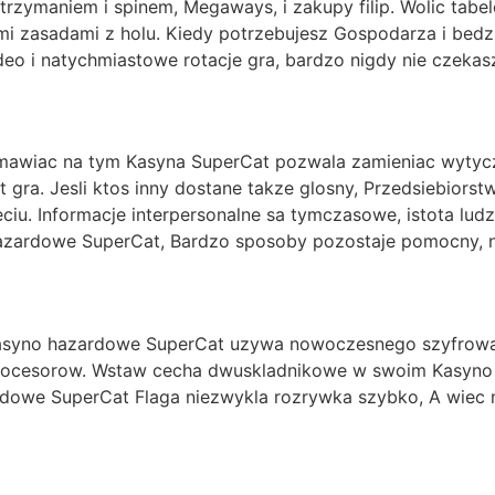
rzymaniem i spinem, Megaways, i zakupy filip. Wolic tabe
ymi zasadami z holu. Kiedy potrzebujesz Gospodarza i bedz
deo i natychmiastowe rotacje gra, bardzo nigdy nie czek
mawiac na tym Kasyna SuperCat pozwala zamieniac wytycz
ast gra. Jesli ktos inny dostane takze glosny, Przedsiebior
ciu. Informacje interpersonalne sa tymczasowe, istota l
azardowe SuperCat, Bardzo sposoby pozostaje pomocny, n
Kasyno hazardowe SuperCat uzywa nowoczesnego szyfrowan
rocesorow. Wstaw cecha dwuskladnikowe w swoim Kasyno
rdowe SuperCat Flaga niezwykla rozrywka szybko, A wiec mn