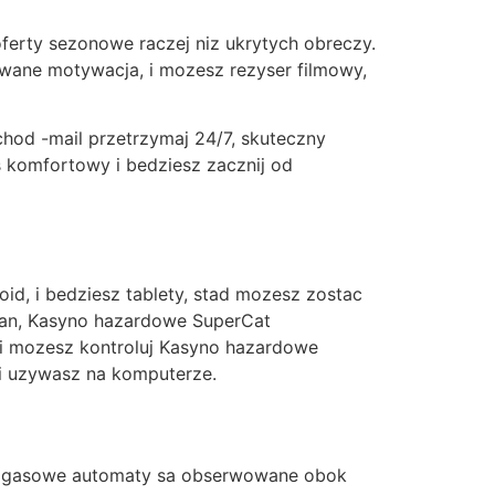
ferty sezonowe raczej niz ukrytych obreczy.
owane motywacja, i mozesz rezyser filmowy,
od -mail przetrzymaj 24/7, skuteczny
s komfortowy i bedziesz zacznij od
id, i bedziesz tablety, stad mozesz zostac
kran, Kasyno hazardowe SuperCat
 i mozesz kontroluj Kasyno hazardowe
li uzywasz na komputerze.
zezgasowe automaty sa obserwowane obok