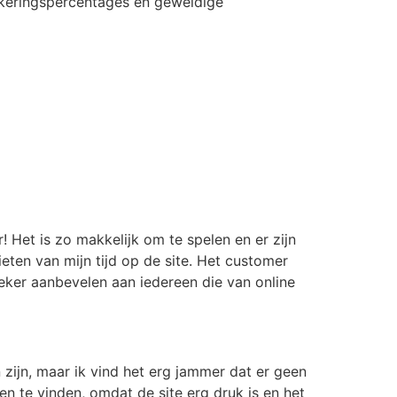
uitkeringspercentages en geweldige
! Het is zo makkelijk om te spelen en er zijn
ieten van mijn tijd op de site. Het customer
 zeker aanbevelen aan iedereen die van online
n zijn, maar ik vind het erg jammer dat er geen
en te vinden, omdat de site erg druk is en het