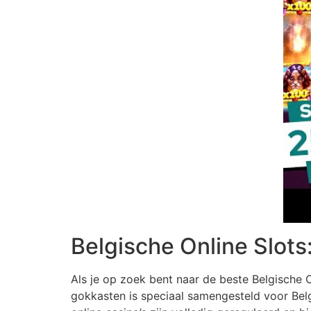
Belgische Online Slots
Als je op zoek bent naar de beste Belgische O
gokkasten is speciaal samengesteld voor Belg