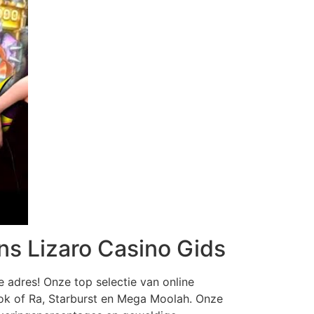
ns Lizaro Casino Gids
e adres! Onze top selectie van online
Book of Ra, Starburst en Mega Moolah. Onze