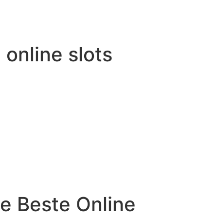
 online slots
de Beste Online