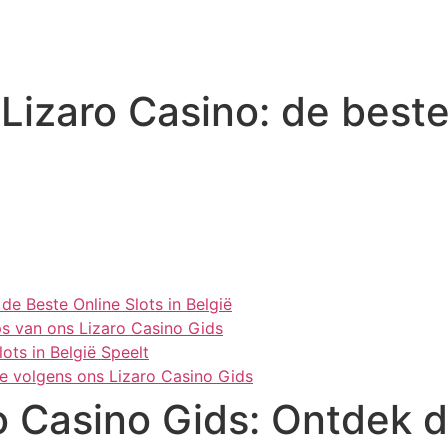
Lizaro Casino: de beste
de Beste Online Slots in België
ips van ons Lizaro Casino Gids
ots in België Speelt
ie volgens ons Lizaro Casino Gids
o Casino Gids: Ontdek 